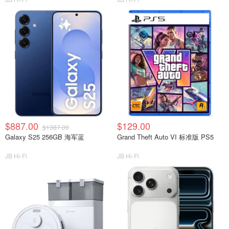
$887.00
$129.00
$1387.00
Galaxy S25 256GB 海军蓝
Grand Theft Auto VI 标准版 PS5
JB Hi-Fi
JB Hi-Fi