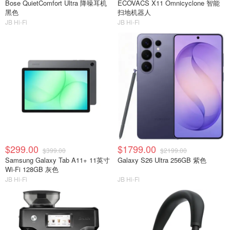
Bose QuietComfort Ultra 降噪耳机
ECOVACS X11 Omnicyclone 智能
黑色
扫地机器人
JB Hi-Fi
JB Hi-Fi
$299.00
$1799.00
$399.00
$2199.00
Samsung Galaxy Tab A11+ 11英寸
Galaxy S26 Ultra 256GB 紫色
Wi-Fi 128GB 灰色
JB Hi-Fi
JB Hi-Fi