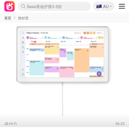
🇦🇺
Sasa美妆护肤3.5折
AU
lululemon折扣上新
SSENSE年中3折
FreshBeauty好价汇总
Cettire降价+叠9折
Farfetch折上8折
WWS Coles超市实拍
viagogo二手票捡漏
Myer清仓1折起
The Outnet奢牌1折起
David Jones 3折起
Flannels大牌1折
Perfumes Club护肤1折
AMIRO返校季6.2折
Oweek抽奖送Airpods
Amazon折扣汇总
eToro入金$200送$50
Amazon数码好物
ICONIC本周7.5折
ThedoubleF高奢地板价
Moose Knuckles 6折
丝芙兰5折起
EUFY官网3.7折起
Selenichast首饰2折
Trip机票酒店促销
YSL送5件彩妆礼
Amazon家居好物
BIGBANG巡演开票
David Jones时尚3折
Amazon美妆护肤
雅漾大喷$8
过敏原检测盒$33
伊索独家赠50ml沐浴露
科颜氏清仓3折
SEALIFE海洋馆门票6折
丝塔芙大白罐$16
订阅Newsletter送香薰
Cult Beauty 6.8折
Harrods圣诞日历2.3折
LN-CC奢牌私促3折
d'Alba空姐喷雾$16
EVE LOM套装逆天2折
Bernardelli独家4折
Adore Beauty 6折起
CT圣诞日历
Mytheresa奢品2.7折
Luxury Escapes 9折
Currentbody美容仪9折
卡诗9折+赠4件礼
MOON Garden Live
ALLSAINTS美衣3折
Roborock扫地机3.7折
Tingo Life水杯$24
Valentino官网5折
CR洗发护发6.3折
首页
抢好货
JB Hi-Fi
06-23