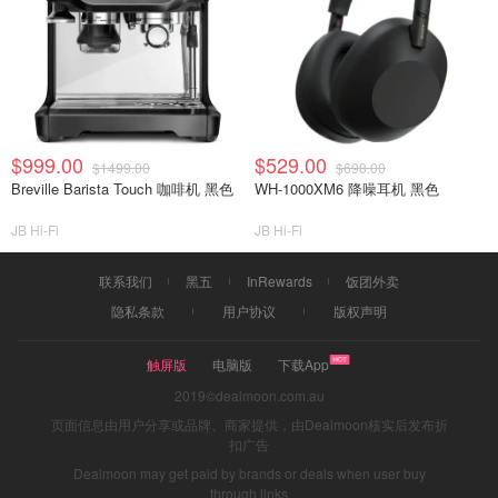
$999.00
$529.00
$1499.00
$698.00
Breville Barista Touch 咖啡机 黑色
WH-1000XM6 降噪耳机 黑色
JB Hi-Fi
JB Hi-Fi
联系我们
黑五
InRewards
饭团外卖
隐私条款
用户协议
版权声明
触屏版
电脑版
下载App
2019©dealmoon.com.au
页面信息由用户分享或品牌、商家提供，由Dealmoon核实后发布折
扣广告
Dealmoon may get paid by brands or deals when user buy
through links