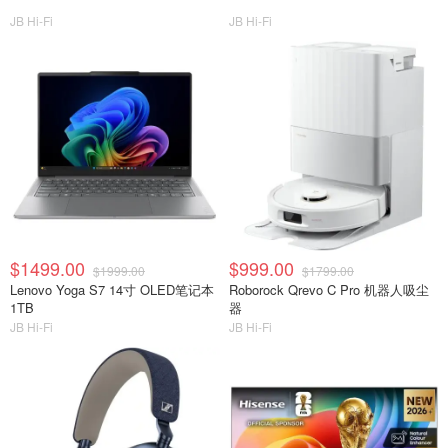
JB Hi-Fi
JB Hi-Fi
$1499.00
$999.00
$1999.00
$1799.00
Lenovo Yoga S7 14寸 OLED笔记本
Roborock Qrevo C Pro 机器人吸尘
1TB
器
JB Hi-Fi
JB Hi-Fi