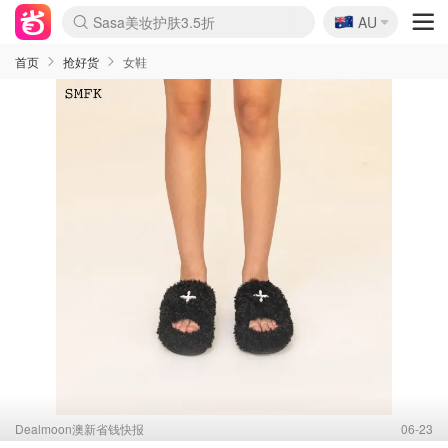
🇦🇺
Sasa美妆护肤3.5折
AU
lululemon折扣上新
SSENSE年中2.5折
FreshBeauty好价汇总
Cettire降价+叠9折
WWS Coles超市实拍
viagogo二手票捡漏
Myer超级周末
The Outnet奢牌1折起
David Jones 3折起
Flannels大牌1折
Perfumes Club护肤1折
AMIRO面罩$251
Amazon折扣汇总
eToro入金$200送$50
Amazon数码好物
ICONIC本周7.5折
ThedoubleF高奢地板价
Moose Knuckles 6折
丝芙兰5折起
EUFY摄像头$98
Selenichast首饰2折
Trip机票酒店促销
YSL送5件彩妆礼
Amazon家居好物
Amazon美妆护肤
雅漾大喷$8
过敏原检测盒$33
伊索独家赠50ml沐浴露
科颜氏高保湿面霜$29
SEALIFE海洋馆门票6折
丝塔芙大白罐$16
订阅Newsletter送香薰
Cult Beauty 6.8折
Harrods圣诞日历$525
LN-CC奢牌私促3折
d'Alba空姐喷雾$16
EVE LOM套装£56
Bernardelli独家4折
Adore Beauty 6折起
CT圣诞日历
Mytheresa奢品2.7折
Luxury Escapes 9折
Currentbody美容仪$881
MOON Garden Live
Roborock扫地机$649
Tingo Life水杯$24
Valentino官网5折
CR洗护套装$23
修丽可4件套$159
Myer彩妆2件7折
GANNI官网4.5折
Stylevana韩妆4折
Tessabit高奢8.5折
OGX洗发水$11
Amazon阿德莱德次日达
卡诗8.5折+赠礼
Philips Hue灯具8折
首页
抢好货
女鞋
Dealmoon澳新省钱快报
06-23