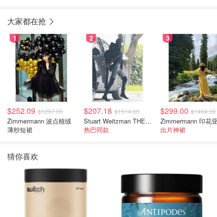
大家都在抢
1
2
3
$252.09
$207.18
$299.00
$1297.00
$1514.00
$1494.00
Zimmermann 波点植绒
Stuart Weitzman THE OUTNET 麂皮过膝靴 黑色
薄纱短裙
热巴同款
出片神裙
猜你喜欢