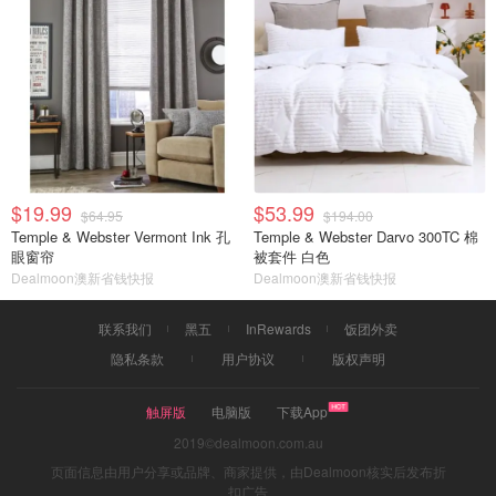
$19.99
$53.99
$64.95
$194.00
Temple & Webster Vermont Ink 孔
Temple & Webster Darvo 300TC 棉
眼窗帘
被套件 白色
Dealmoon澳新省钱快报
Dealmoon澳新省钱快报
联系我们
黑五
InRewards
饭团外卖
隐私条款
用户协议
版权声明
触屏版
电脑版
下载App
2019©dealmoon.com.au
页面信息由用户分享或品牌、商家提供，由Dealmoon核实后发布折
扣广告