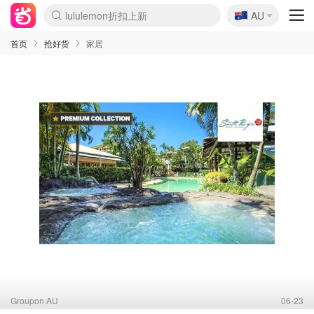
lululemon折扣上新
🇦🇺
AU
Sasa美妆护肤3.5折
SSENSE年中2.5折
FreshBeauty好价汇总
Cettire降价+叠9折
WWS Coles超市实拍
viagogo二手票捡漏
Myer超级周末
The Outnet奢牌1折起
David Jones 3折起
Flannels大牌1折
Perfumes Club护肤1折
AMIRO面罩$251
Amazon折扣汇总
eToro入金$200送$50
Amazon数码好物
ICONIC本周7.5折
ThedoubleF高奢地板价
Moose Knuckles 6折
EUFY摄像头$98
Selenichast首饰2折
Trip机票酒店促销
YSL送5件彩妆礼
Amazon家居好物
Amazon美妆护肤
雅漾大喷$8
过敏原检测盒$33
科颜氏高保湿面霜$29
SEALIFE海洋馆门票6折
丝塔芙大白罐$16
订阅Newsletter送香薰
Cult Beauty 6.8折
Harrods圣诞日历$525
LN-CC奢牌私促3折
d'Alba空姐喷雾$16
EVE LOM套装£56
Bernardelli独家4折
Adore Beauty 6折起
CT圣诞日历
Mytheresa奢品2.7折
Luxury Escapes 9折
Currentbody美容仪$881
MOON Garden Live
Roborock扫地机$649
Tingo Life水杯$24
Valentino官网5折
CR洗护套装$23
修丽可4件套$159
Myer彩妆2件7折
GANNI官网4.5折
Stylevana韩妆4折
Tessabit高奢8.5折
OGX洗发水$11
Amazon阿德莱德次日达
卡诗8.5折+赠礼
Philips Hue灯具8折
首页
抢好货
家居
Groupon AU
06-23