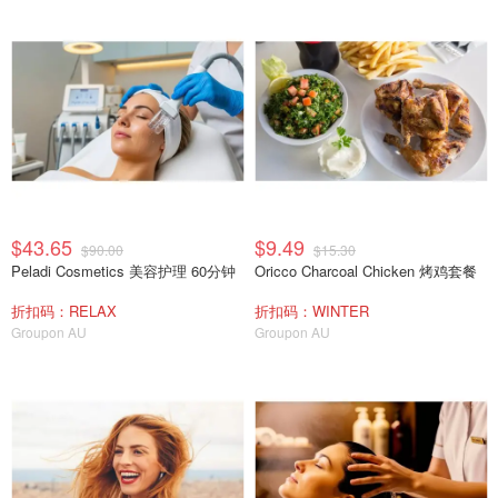
$43.65
$9.49
$90.00
$15.30
Peladi Cosmetics 美容护理 60分钟
Oricco Charcoal Chicken 烤鸡套餐
折扣码：RELAX
折扣码：WINTER
Groupon AU
Groupon AU