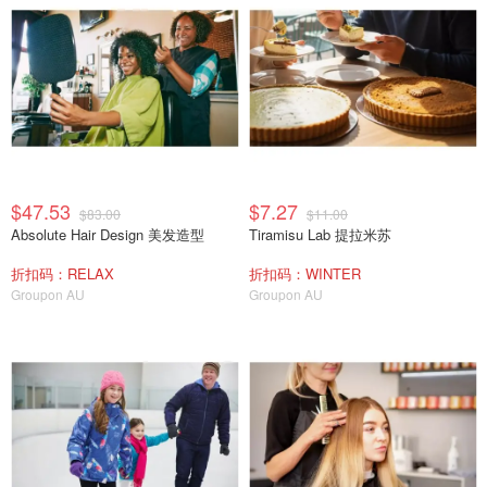
$47.53
$7.27
$83.00
$11.00
Absolute Hair Design 美发造型
Tiramisu Lab 提拉米苏
折扣码：RELAX
折扣码：WINTER
Groupon AU
Groupon AU