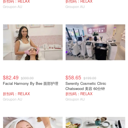
折扣码：RELAX
折扣码：RELAX
Groupon AU
Groupon AU
$82.49
$58.65
$300.00
$199.00
Facial Harmony By Bee 面部护理
Serenity Cosmetic Clinic
Chatswood 美容 60分钟
折扣码：RELAX
折扣码：RELAX
Groupon AU
Groupon AU