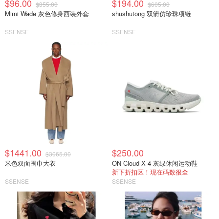
$96.00
$194.00
$355.00
$605.00
Mimi Wade 灰色修身西装外套
shushutong 双箭仿珍珠项链
SSENSE
SSENSE
$1441.00
$250.00
$3065.00
米色双面围巾大衣
ON Cloud X 4 灰绿休闲运动鞋
新下折扣区！现在码数很全
SSENSE
SSENSE