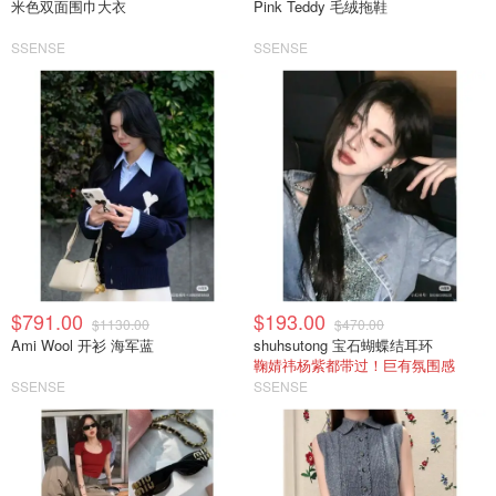
米色双面围巾大衣
Pink Teddy 毛绒拖鞋
SSENSE
SSENSE
$791.00
$193.00
$1130.00
$470.00
Ami Wool 开衫 海军蓝
shuhsutong 宝石蝴蝶结耳环
鞠婧祎杨紫都带过！巨有氛围感
SSENSE
SSENSE