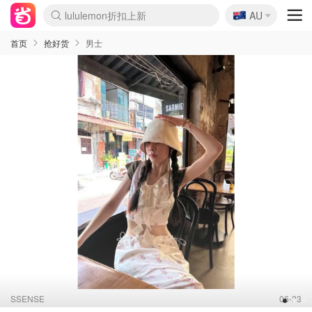
🇦🇺
Sasa美妆护肤3.5折
AU
lululemon折扣上新
SSENSE年中3折
FreshBeauty好价汇总
Cettire降价+叠9折
Farfetch折上8折
WWS Coles超市实拍
viagogo二手票捡漏
Myer清仓1折起
The Outnet奢牌1折起
David Jones 3折起
Flannels大牌1折
Perfumes Club护肤1折
AMIRO返校季6.2折
Oweek抽奖送Airpods
Amazon折扣汇总
eToro入金$200送$50
Amazon数码好物
ICONIC本周7.5折
ThedoubleF高奢地板价
Moose Knuckles 6折
丝芙兰5折起
EUFY官网3.7折起
Selenichast首饰2折
Trip机票酒店促销
YSL送5件彩妆礼
Amazon家居好物
BIGBANG巡演开票
David Jones时尚3折
Amazon美妆护肤
雅漾大喷$8
过敏原检测盒$33
伊索独家赠50ml沐浴露
科颜氏清仓3折
SEALIFE海洋馆门票6折
丝塔芙大白罐$16
订阅Newsletter送香薰
Cult Beauty 6.8折
Harrods圣诞日历2.3折
LN-CC奢牌私促3折
d'Alba空姐喷雾$16
EVE LOM套装逆天2折
Bernardelli独家4折
Adore Beauty 6折起
CT圣诞日历
Mytheresa奢品2.7折
Luxury Escapes 9折
Currentbody美容仪9折
卡诗9折+赠4件礼
MOON Garden Live
ALLSAINTS美衣3折
Roborock扫地机3.7折
Tingo Life水杯$24
Valentino官网5折
CR洗发护发6.3折
首页
抢好货
男士
SSENSE
06-23
1
2
3