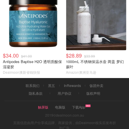
$34.00
$28.89
$41.00
$33.99
Antipodes Baptise H2O 透明质酸保
1000mL 不锈钢保温水壶 两盖 梦幻
湿凝胶
蕨叶
Dealmoon澳新省钱快报
Amazon澳洲亚马逊
联系我们
黑五
InRewards
饭团外卖
隐私条款
用户协议
版权声明
触屏版
电脑版
下载App
2019©dealmoon.com.au
页面信息由用户分享或品牌、商家提供，由Dealmoon核实后发布折
扣广告