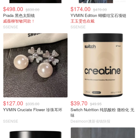
$498.00
$174.00
$830.00
$470.00
Prada 黑色太阳镜
YVMIN Edition 蝴蝶结宝石项链
戚薇柳智敏同款！
王玉雯也在戴
SSENSE
SSENSE
$127.00
$39.70
$335.00
$49.95
YVMIN Cruciate Flower 珍珠耳环
Switch Nutrition 纯肌酸粉 微粉化 无
味
SSENSE
Dealmoon澳新省钱快报