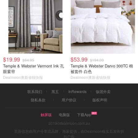
$19.99
$53.99
$64.95
$194.00
Temple & Webster Vermont Ink 孔
Temple & Webster Darvo 300TC 棉
眼窗帘
被套件 白色
Dealmoon澳新省钱快报
Dealmoon澳新省钱快报
联系我们
黑五
InRewards
饭团外卖
隐私条款
用户协议
版权声明
触屏版
电脑版
下载App
2019©dealmoon.com.au
页面信息由用户分享或品牌、商家提供，由Dealmoon核实后发布折
扣广告