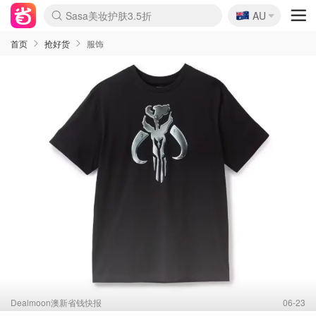
🇦🇺
Sasa美妆护肤3.5折
AU
lululemon折扣上新
SSENSE年中3折
FreshBeauty好价汇总
Cettire降价+叠9折
WWS Coles超市实拍
viagogo二手票捡漏
Myer超级周末1折
The Outnet奢牌1折起
David Jones 3折起
Flannels大牌1折
Perfumes Club护肤1折
AMIRO返校季6.2折
Amazon折扣汇总
eToro入金$200送$50
Amazon数码好物
ICONIC本周7.5折
ThedoubleF高奢地板价
Moose Knuckles 6折
丝芙兰5折起
EUFY官网3.7折起
Selenichast首饰2折
Trip机票酒店促销
YSL送5件彩妆礼
Amazon家居好物
Amazon美妆护肤
雅漾大喷$8
过敏原检测盒$33
伊索独家赠50ml沐浴露
科颜氏清仓3折
SEALIFE海洋馆门票6折
丝塔芙大白罐$16
订阅Newsletter送香薰
Cult Beauty 6.8折
Harrods圣诞日历2.3折
LN-CC奢牌私促3折
d'Alba空姐喷雾$16
EVE LOM套装逆天2折
Bernardelli独家4折
Adore Beauty 6折起
CT圣诞日历
Mytheresa奢品2.7折
Luxury Escapes 9折
Currentbody美容仪9折
MOON Garden Live
Roborock扫地机3.7折
Tingo Life水杯$24
Valentino官网5折
CR洗发护发6.3折
修丽可套装7.4折
Myer彩妆2件7折
GANNI官网4.5折
Stylevana韩妆4折
Tessabit高奢8.5折
OGX洗护4折
Amazon阿德莱德次日达
卡诗8.5折+赠礼
Philips Hue灯具8折
首页
抢好货
服饰
Dealmoon澳新省钱快报
06-23