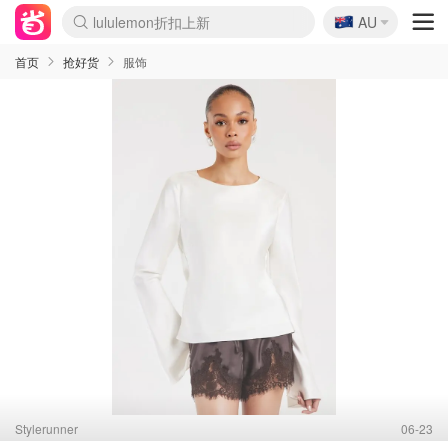
🇦🇺
AU
Sasa美妆护肤3.5折
SSENSE年中2.5折
FreshBeauty好价汇总
Cettire降价+叠9折
WWS Coles超市实拍
viagogo二手票捡漏
Myer超级周末
The Outnet奢牌1折起
David Jones 3折起
Flannels大牌1折
Perfumes Club护肤1折
AMIRO面罩$251
Amazon折扣汇总
eToro入金$200送$50
Amazon数码好物
ICONIC本周7.5折
ThedoubleF高奢地板价
Moose Knuckles 6折
丝芙兰5折起
EUFY摄像头$98
Selenichast首饰2折
Trip机票酒店促销
YSL送5件彩妆礼
Amazon家居好物
Amazon美妆护肤
雅漾大喷$8
过敏原检测盒$33
伊索独家赠50ml沐浴露
科颜氏高保湿面霜$29
SEALIFE海洋馆门票6折
丝塔芙大白罐$16
订阅Newsletter送香薰
Cult Beauty 6.8折
Harrods圣诞日历$525
LN-CC奢牌私促3折
d'Alba空姐喷雾$16
EVE LOM套装£56
Bernardelli独家4折
Adore Beauty 6折起
CT圣诞日历
Mytheresa奢品2.7折
Luxury Escapes 9折
Currentbody美容仪$881
MOON Garden Live
Roborock扫地机$649
Tingo Life水杯$24
Valentino官网5折
CR洗护套装$23
修丽可4件套$159
Myer彩妆2件7折
GANNI官网4.5折
Stylevana韩妆4折
Tessabit高奢8.5折
OGX洗发水$11
Amazon阿德莱德次日达
卡诗8.5折+赠礼
Philips Hue灯具8折
首页
抢好货
服饰
Stylerunner
06-23