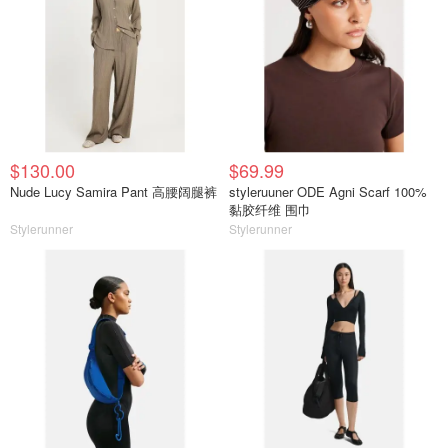
$130.00
$69.99
Nude Lucy Samira Pant 高腰阔腿裤
styleruuner ODE Agni Scarf 100%
黏胶纤维 围巾
Stylerunner
Stylerunner