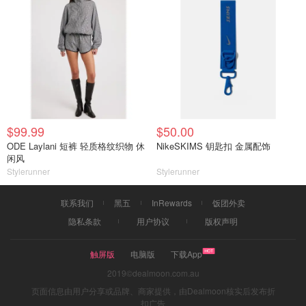
$99.99
$50.00
ODE Laylani 短裤 轻质格纹织物 休
NikeSKIMS 钥匙扣 金属配饰
闲风
Stylerunner
Stylerunner
联系我们
黑五
InRewards
饭团外卖
隐私条款
用户协议
版权声明
触屏版
电脑版
下载App
2019©dealmoon.com.au
页面信息由用户分享或品牌、商家提供，由Dealmoon核实后发布折
扣广告