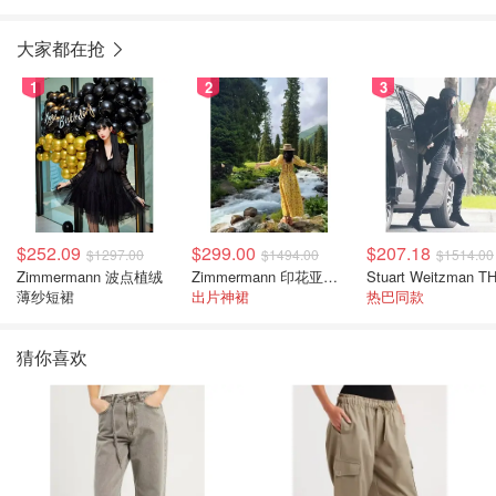
大家都在抢
1
2
3
$252.09
$299.00
$207.18
$1297.00
$1494.00
$1514.00
Zimmermann 波点植绒
Zimmermann 印花亚麻露背中长连衣裙
薄纱短裙
出片神裙
热巴同款
猜你喜欢