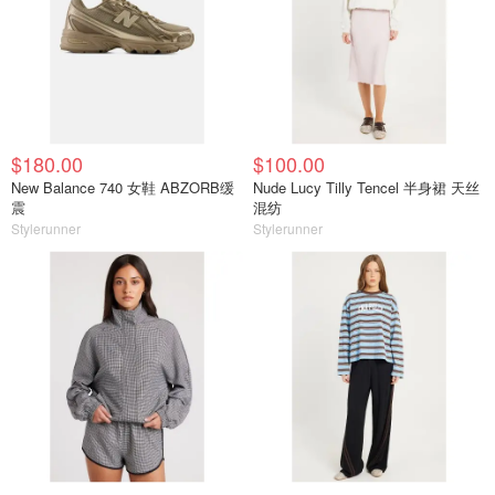
$180.00
$100.00
New Balance 740 女鞋 ABZORB缓
Nude Lucy Tilly Tencel 半身裙 天丝
震
混纺
Stylerunner
Stylerunner