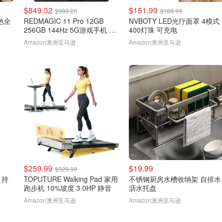
$849.32
$151.99
$999.20
$188.99
金色全
REDMAGIC 11 Pro 12GB
NVBOTY LED光疗面罩 4模式
256GB 144Hz 5G游戏手机 黑
400灯珠 可充电
色
Amazon澳洲亚马逊
Amazon澳洲亚马逊
$259.99
$19.99
$329.99
g 持
TOPUTURE Walking Pad 家用
不锈钢厨房水槽收纳架 自排水
跑步机 10%坡度 3.0HP 静音
沥水托盘
Amazon澳洲亚马逊
Amazon澳洲亚马逊