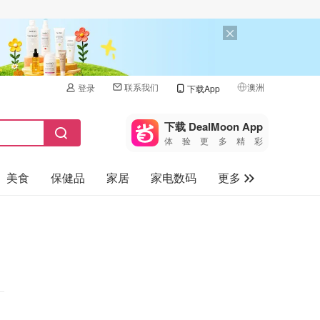
联系我们
澳洲
登录
下载App
🇺🇸
美国
下载 DealMoon App
体验更多精彩
🇨🇳
中国
美食
保健品
家居
家电数码
更多
🇨🇦
加拿大
🇬🇧
汽车
英国
旅游
🇩🇪
德国
母婴儿童
🇫🇷
法国
🇮🇹
意大利