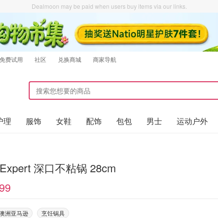
Dealmoon may be paid when users buy items via our links.
免费试用
社区
兑换商城
商家导航
护理
服饰
女鞋
配饰
包包
男士
运动户外
y Expert 深口不粘锅 28cm
99
on澳洲亚马逊
烹饪锅具