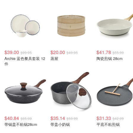
$39.00
$20.00
$41.78
$99.95
$49.95
$55.99
Archie 蓝色餐具套装 12
蒸屉
陶瓷煎锅 28cm
件
$40.84
$35.14
$31.33
$65.99
$59.99
$42.99
带锅盖不粘锅28cm
带盖小奶锅
平底不粘煎锅