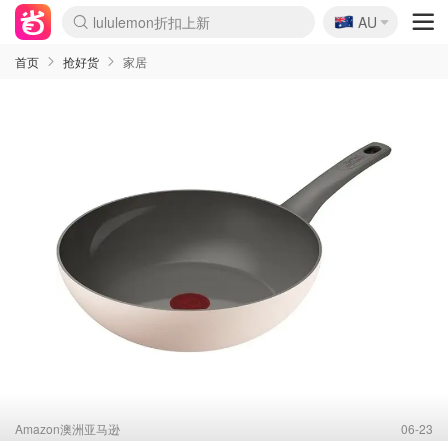
🇦🇺
Sasa美妆护肤3.5折
AU
lululemon折扣上新
SSENSE年中3折
FreshBeauty好价汇总
Cettire降价+叠9折
Farfetch折上8折
WWS Coles超市实拍
viagogo二手票捡漏
Myer清仓1折起
The Outnet奢牌1折起
David Jones 3折起
Flannels大牌1折
Perfumes Club护肤1折
AMIRO返校季6.2折
Oweek抽奖送Airpods
Amazon折扣汇总
eToro入金$200送$50
Amazon数码好物
ICONIC本周7.5折
ThedoubleF高奢地板价
Moose Knuckles 6折
丝芙兰5折起
EUFY官网3.7折起
Selenichast首饰2折
Trip机票酒店促销
YSL送5件彩妆礼
Amazon家居好物
BIGBANG巡演开票
David Jones时尚3折
Amazon美妆护肤
雅漾大喷$8
过敏原检测盒$33
伊索独家赠50ml沐浴露
科颜氏清仓3折
SEALIFE海洋馆门票6折
丝塔芙大白罐$16
订阅Newsletter送香薰
Cult Beauty 6.8折
Harrods圣诞日历2.3折
LN-CC奢牌私促3折
d'Alba空姐喷雾$16
EVE LOM套装逆天2折
Bernardelli独家4折
Adore Beauty 6折起
CT圣诞日历
Mytheresa奢品2.7折
Luxury Escapes 9折
Currentbody美容仪9折
卡诗9折+赠4件礼
MOON Garden Live
ALLSAINTS美衣3折
Roborock扫地机3.7折
Tingo Life水杯$24
Valentino官网5折
CR洗发护发6.3折
首页
抢好货
家居
Amazon澳洲亚马逊
06-23