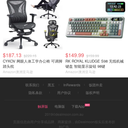
$187.13
$149.99
$220.15
$159.99
CYKOV 网眼人体工学办公椅 可调脚
RK ROYAL KLUDGE S98 无线机械
踏头枕
键盘 智能显示旋钮 98键
Amazon澳洲亚马逊
Amazon澳洲亚马逊
联系我们
黑五
InRewards
饭团外卖
隐私条款
用户协议
版权声明
触屏版
电脑版
下载App
2019©dealmoon.com.au
页面信息由用户分享或品牌、商家提供，由Dealmoon核实后发布折
扣广告