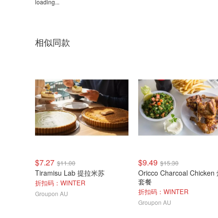
loading...
相似同款
$7.27
$9.49
$11.00
$15.30
Tiramisu Lab 提拉米苏
Oricco Charcoal Chicke
套餐
折扣码：WINTER
折扣码：WINTER
Groupon AU
Groupon AU