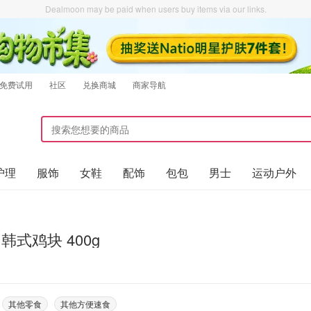
Dealmoon may be paid when users buy items via our links.
免费试用
社区
兑换商城
商家导航
护理
服饰
女鞋
配饰
包包
男士
运动户外
l 韩式鸡块 400g
其他零食
其他方便速食