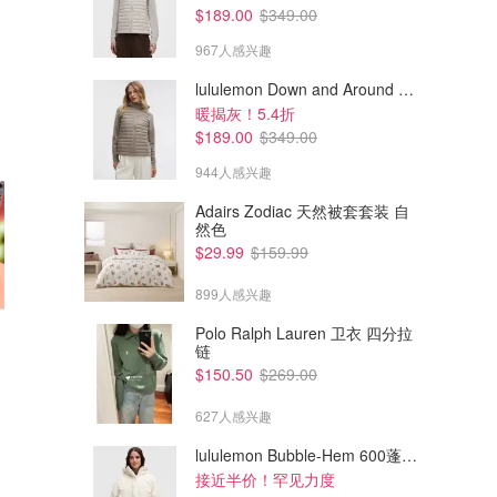
$189.00
$349.00
967人感兴趣
lululemon Down and Around 羽绒夹克
暖揭灰！5.4折
$189.00
$349.00
944人感兴趣
Adairs Zodiac 天然被套套装 自
然色
$29.99
$159.99
899人感兴趣
Polo Ralph Lauren 卫衣 四分拉
链
$14.00
$1.63
$28.00
$3.25
$150.50
$269.00
Just Caught 南方风味无须鳕鱼
Chorizo 香肠 125g
块 1kg
627人感兴趣
Dealmoon澳新省钱快报
Dealmoon澳新省钱快报
lululemon Bubble-Hem 600蓬松羽绒夹克
接近半价！罕见力度