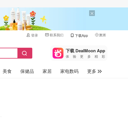
联系我们
澳洲
登录
下载App
🇺🇸
美国
下载 DealMoon App
体验更多精彩
🇨🇳
中国
美食
保健品
家居
家电数码
更多
🇨🇦
加拿大
🇬🇧
汽车
英国
旅游
🇩🇪
德国
母婴儿童
🇫🇷
法国
🇮🇹
意大利