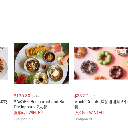
$135.80
$23.27
$242.00
$36.00
n 烤鸡
SAVOEY Restaurant and Bar
Mochi Donuts 麻薯甜甜圈 6个
Darlinghurst 2人餐
装
折扣码：WINTER
折扣码：WINTER
Groupon AU
Groupon AU