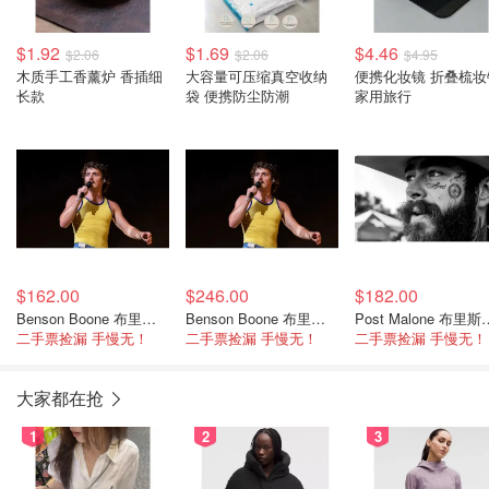
$1.92
$1.69
$4.46
$2.06
$2.06
$4.95
木质手工香薰炉 香插细
大容量可压缩真空收纳
便携化妆镜 折叠梳妆
长款
袋 便携防尘防潮
家用旅行
$162.00
$246.00
$182.00
Benson Boone 布里斯班演唱会 11月8日
Benson Boone 布里斯班演唱会 11月6日
Post Malone 
二手票捡漏 手慢无！
二手票捡漏 手慢无！
二手票捡漏 手慢无！
大家都在抢
1
2
3