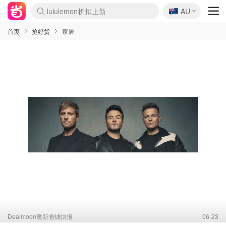
🇦🇺
lululemon折扣上新
Sasa美妆护肤3.5折
AU
SSENSE年中3折
FreshBeauty好价汇总
Cettire降价+叠9折
Farfetch折上8折
WWS Coles超市实拍
viagogo二手票捡漏
Myer清仓1折起
The Outnet奢牌1折起
David Jones 3折起
Flannels大牌1折
Perfumes Club护肤1折
AMIRO返校季6.2折
Oweek抽奖送Airpods
Amazon折扣汇总
eToro入金$200送$50
Amazon数码好物
ICONIC本周7.5折
ThedoubleF高奢地板价
Moose Knuckles 6折
丝芙兰5折起
EUFY官网3.7折起
Selenichast首饰2折
Trip机票酒店促销
YSL送5件彩妆礼
Amazon家居好物
BIGBANG巡演开票
David Jones时尚3折
Amazon美妆护肤
雅漾大喷$8
过敏原检测盒$33
伊索独家赠50ml沐浴露
科颜氏清仓3折
SEALIFE海洋馆门票6折
丝塔芙大白罐$16
订阅Newsletter送香薰
Cult Beauty 6.8折
Harrods圣诞日历2.3折
LN-CC奢牌私促3折
d'Alba空姐喷雾$16
EVE LOM套装逆天2折
Bernardelli独家4折
Adore Beauty 6折起
CT圣诞日历
Mytheresa奢品2.7折
Luxury Escapes 9折
Currentbody美容仪9折
卡诗9折+赠4件礼
MOON Garden Live
ALLSAINTS美衣3折
Roborock扫地机3.7折
Tingo Life水杯$24
Valentino官网5折
CR洗发护发6.3折
首页
抢好货
家居
Dealmoon澳新省钱快报
06-23