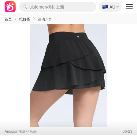
🇦🇺
Sasa美妆护肤3.5折
AU
lululemon折扣上新
SSENSE年中3折
FreshBeauty好价汇总
Cettire降价+叠9折
Farfetch折上8折
WWS Coles超市实拍
viagogo二手票捡漏
Myer清仓1折起
The Outnet奢牌1折起
David Jones 3折起
Flannels大牌1折
Perfumes Club护肤1折
AMIRO返校季6.2折
Oweek抽奖送Airpods
Amazon折扣汇总
eToro入金$200送$50
Amazon数码好物
ICONIC本周7.5折
ThedoubleF高奢地板价
Moose Knuckles 6折
丝芙兰5折起
EUFY官网3.7折起
Selenichast首饰2折
Trip机票酒店促销
YSL送5件彩妆礼
Amazon家居好物
BIGBANG巡演开票
David Jones时尚3折
Amazon美妆护肤
雅漾大喷$8
过敏原检测盒$33
伊索独家赠50ml沐浴露
科颜氏清仓3折
SEALIFE海洋馆门票6折
丝塔芙大白罐$16
订阅Newsletter送香薰
Cult Beauty 6.8折
Harrods圣诞日历2.3折
LN-CC奢牌私促3折
d'Alba空姐喷雾$16
EVE LOM套装逆天2折
Bernardelli独家4折
Adore Beauty 6折起
CT圣诞日历
Mytheresa奢品2.7折
Luxury Escapes 9折
Currentbody美容仪9折
MOON Garden Live
ALLSAINTS美衣3折
Roborock扫地机3.7折
Tingo Life水杯$24
Valentino官网5折
CR洗发护发6.3折
首页
抢好货
运动户外
Amazon澳洲亚马逊
06-23