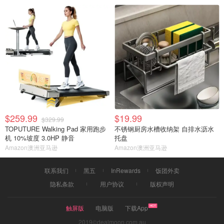
$259.99
$19.99
$329.99
TOPUTURE Walking Pad 家用跑步
不锈钢厨房水槽收纳架 自排水沥水
机 10%坡度 3.0HP 静音
托盘
Amazon澳洲亚马逊
Amazon澳洲亚马逊
联系我们
黑五
InRewards
饭团外卖
隐私条款
用户协议
版权声明
触屏版
电脑版
下载App
2019©dealmoon.com.au