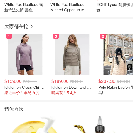
White Fox Boutique 蕾
White Fox Boutique
ECHT Lycra 阔腿裤 
丝饰边短裤 黑色
Missed Opportunity 浅
色
蓝牛仔短裤
大家都在抢
1
2
3
$159.00
$189.00
$237.30
$299.00
$349.00
$419.00
lululemon Cross Chill 女士运动外套
lululemon Down and Around 羽绒夹克
Polo Ralph Lauren
接近半价！罕见力度
暖揭灰！5.4折
马甲
猜你喜欢