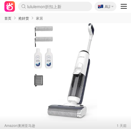
🇦🇺
Sasa美妆护肤3.5折
AU
lululemon折扣上新
SSENSE年中2.5折
FreshBeauty好价汇总
Cettire降价+叠9折
WWS Coles超市实拍
viagogo二手票捡漏
Myer超级周末
The Outnet奢牌1折起
David Jones 3折起
Flannels大牌1折
Perfumes Club护肤1折
AMIRO面罩$251
Amazon折扣汇总
eToro入金$200送$50
Amazon数码好物
ICONIC本周7.5折
ThedoubleF高奢地板价
Moose Knuckles 6折
丝芙兰5折起
EUFY摄像头$98
Selenichast首饰2折
Trip机票酒店促销
YSL送5件彩妆礼
Amazon家居好物
Amazon美妆护肤
雅漾大喷$8
过敏原检测盒$33
伊索独家赠50ml沐浴露
科颜氏高保湿面霜$29
SEALIFE海洋馆门票6折
丝塔芙大白罐$16
订阅Newsletter送香薰
Cult Beauty 6.8折
Harrods圣诞日历$525
LN-CC奢牌私促3折
d'Alba空姐喷雾$16
EVE LOM套装£56
Bernardelli独家4折
Adore Beauty 6折起
CT圣诞日历
Mytheresa奢品2.7折
Luxury Escapes 9折
Currentbody美容仪$881
MOON Garden Live
Roborock扫地机$649
Tingo Life水杯$24
Valentino官网5折
CR洗护套装$23
修丽可4件套$159
Myer彩妆2件7折
GANNI官网4.5折
Stylevana韩妆4折
Tessabit高奢8.5折
OGX洗发水$11
Amazon阿德莱德次日达
卡诗8.5折+赠礼
Philips Hue灯具8折
首页
抢好货
家居
Amazon澳洲亚马逊
1 天前