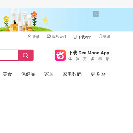
联系我们
澳洲
登录
下载App
🇺🇸
美国
下载 DealMoon App
体验更多精彩
🇨🇳
中国
美食
保健品
家居
家电数码
更多
🇨🇦
加拿大
🇬🇧
汽车
英国
旅游
🇩🇪
德国
母婴儿童
🇫🇷
法国
🇮🇹
意大利