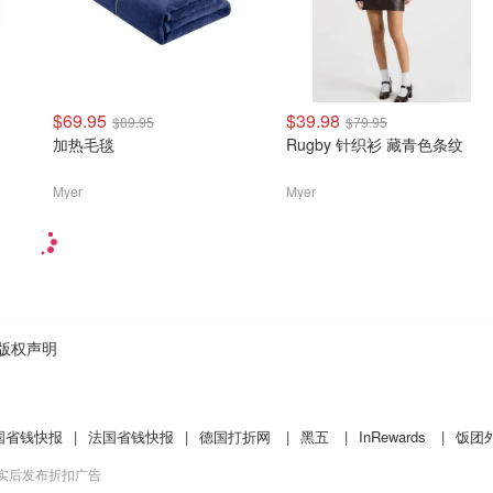
$69.95
$39.98
$89.95
$79.95
加热毛毯
Rugby 针织衫 藏青色条纹
Myer
Myer
版权声明
国省钱快报
|
法国省钱快报
|
德国打折网
|
黑五
|
InRewards
|
饭团
核实后发布折扣广告