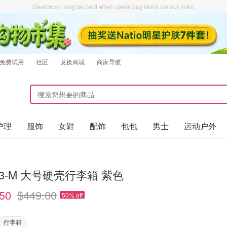
Dealmoon may be paid when users buy items via our links.
免费试用
社区
兑换商城
商家导航
护理
服饰
女鞋
配饰
包包
男士
运动户外
K-3-M 大号硬壳行李箱 紫色
50
$449.00
50% off
行李箱