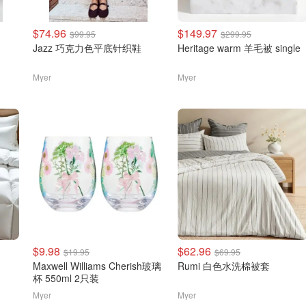
$74.96
$149.97
$99.95
$299.95
Jazz 巧克力色平底针织鞋
Heritage warm 羊毛被 single
Myer
Myer
$9.98
$62.96
$19.95
$69.95
Maxwell Williams Cherish玻璃
Rumi 白色水洗棉被套
杯 550ml 2只装
Myer
Myer