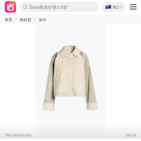
🇦🇺
Sasa美妆护肤3.5折
AU
lululemon折扣上新
SSENSE年中2.5折
FreshBeauty好价汇总
Cettire降价+叠9折
WWS Coles超市实拍
viagogo二手票捡漏
Myer超级周末
The Outnet奢牌1折起
David Jones 3折起
Flannels大牌1折
Perfumes Club护肤1折
AMIRO面罩$251
Amazon折扣汇总
eToro入金$200送$50
Amazon数码好物
ICONIC本周7.5折
ThedoubleF高奢地板价
Moose Knuckles 6折
丝芙兰5折起
EUFY摄像头$98
Selenichast首饰2折
Trip机票酒店促销
YSL送5件彩妆礼
Amazon家居好物
Amazon美妆护肤
雅漾大喷$8
过敏原检测盒$33
伊索独家赠50ml沐浴露
科颜氏高保湿面霜$29
SEALIFE海洋馆门票6折
丝塔芙大白罐$16
订阅Newsletter送香薰
Cult Beauty 6.8折
Harrods圣诞日历$525
LN-CC奢牌私促3折
d'Alba空姐喷雾$16
EVE LOM套装£56
Bernardelli独家4折
Adore Beauty 6折起
CT圣诞日历
Mytheresa奢品2.7折
Luxury Escapes 9折
Currentbody美容仪$881
MOON Garden Live
Roborock扫地机$649
Tingo Life水杯$24
Valentino官网5折
CR洗护套装$23
修丽可4件套$159
Myer彩妆2件7折
GANNI官网4.5折
Stylevana韩妆4折
Tessabit高奢8.5折
OGX洗发水$11
Amazon阿德莱德次日达
卡诗8.5折+赠礼
Philips Hue灯具8折
首页
抢好货
服饰
The Outnet.com
06-23