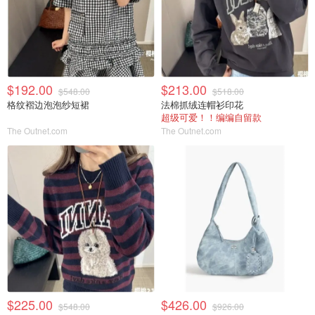
$192.00
$213.00
$548.00
$518.00
格纹褶边泡泡纱短裙
法棉抓绒连帽衫印花
超级可爱！！编编自留款
The Outnet.com
The Outnet.com
$225.00
$426.00
$548.00
$926.00