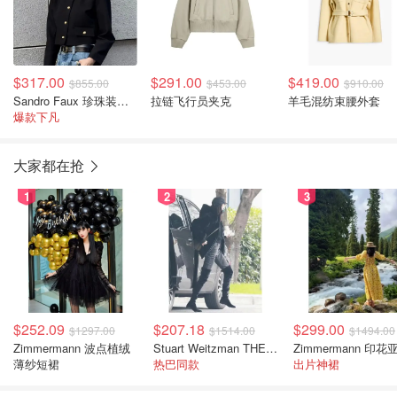
$317.00
$291.00
$419.00
$855.00
$453.00
$910.00
Sandro Faux 珍珠装饰夹克
拉链飞行员夹克
羊毛混纺束腰外套
爆款下凡
大家都在抢
1
2
3
$252.09
$207.18
$299.00
$1297.00
$1514.00
$1494.00
Zimmermann 波点植绒
Stuart Weitzman THE OUTNET 麂皮过膝靴 黑色
薄纱短裙
热巴同款
出片神裙