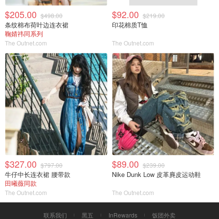
$205.00
$92.00
$498.00
$219.00
条纹棉布荷叶边连衣裙
印花棉质T恤
鞠婧祎同系列
The Outnet.com
The Outnet.com
$327.00
$89.00
$797.00
$239.00
牛仔中长连衣裙 腰带款
Nike Dunk Low 皮革麂皮运动鞋
田曦薇同款
The Outnet.com
The Outnet.com
联系我们
黑五
InRewards
饭团外卖