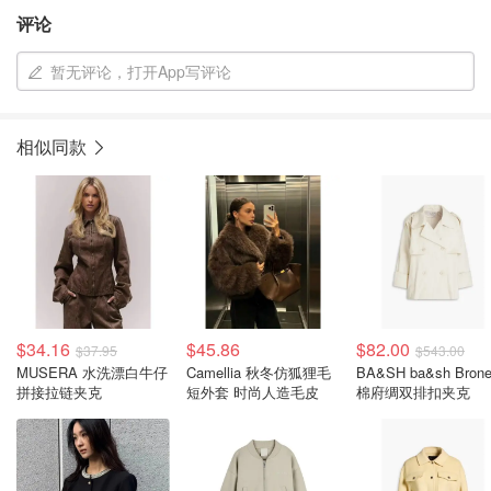
评论
暂无评论，打开App写评论
相似同款
$34.16
$45.86
$82.00
$37.95
$543.00
MUSERA 水洗漂白牛仔
Camellia 秋冬仿狐狸毛
BA&SH ba&sh Bron
拼接拉链夹克
短外套 时尚人造毛皮
棉府绸双排扣夹克