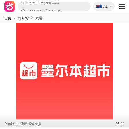
🇦🇺
Sasa美妆护肤3.5折
AU
lululemon折扣上新
SSENSE年中2.5折
FreshBeauty好价汇总
Cettire降价+叠9折
WWS Coles超市实拍
viagogo二手票捡漏
Myer超级周末
The Outnet奢牌1折起
David Jones 3折起
Flannels大牌1折
Perfumes Club护肤1折
AMIRO面罩$251
Amazon折扣汇总
eToro入金$200送$50
Amazon数码好物
ICONIC本周7.5折
ThedoubleF高奢地板价
Moose Knuckles 6折
丝芙兰5折起
EUFY摄像头$98
Selenichast首饰2折
Trip机票酒店促销
YSL送5件彩妆礼
Amazon家居好物
Amazon美妆护肤
雅漾大喷$8
过敏原检测盒$33
伊索独家赠50ml沐浴露
科颜氏高保湿面霜$29
SEALIFE海洋馆门票6折
丝塔芙大白罐$16
订阅Newsletter送香薰
Cult Beauty 6.8折
Harrods圣诞日历$525
LN-CC奢牌私促3折
d'Alba空姐喷雾$16
EVE LOM套装£56
Bernardelli独家4折
Adore Beauty 6折起
CT圣诞日历
Mytheresa奢品2.7折
Luxury Escapes 9折
Currentbody美容仪$881
MOON Garden Live
Roborock扫地机$649
Tingo Life水杯$24
Valentino官网5折
CR洗护套装$23
修丽可4件套$159
Myer彩妆2件7折
GANNI官网4.5折
Stylevana韩妆4折
Tessabit高奢8.5折
OGX洗发水$11
Amazon阿德莱德次日达
卡诗8.5折+赠礼
Philips Hue灯具8折
首页
抢好货
家居
Dealmoon澳新省钱快报
06-23