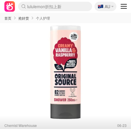
🇦🇺
Sasa美妆护肤3.5折
AU
lululemon折扣上新
SSENSE年中3折
FreshBeauty好价汇总
Cettire降价+叠9折
Farfetch折上8折
WWS Coles超市实拍
viagogo二手票捡漏
Myer清仓1折起
The Outnet奢牌1折起
David Jones 3折起
Flannels大牌1折
Perfumes Club护肤1折
AMIRO返校季6.2折
Oweek抽奖送Airpods
Amazon折扣汇总
eToro入金$200送$50
Amazon数码好物
ICONIC本周7.5折
ThedoubleF高奢地板价
Moose Knuckles 6折
丝芙兰5折起
EUFY官网3.7折起
Selenichast首饰2折
Trip机票酒店促销
YSL送5件彩妆礼
Amazon家居好物
BIGBANG巡演开票
David Jones时尚3折
Amazon美妆护肤
雅漾大喷$8
过敏原检测盒$33
伊索独家赠50ml沐浴露
科颜氏清仓3折
SEALIFE海洋馆门票6折
丝塔芙大白罐$16
订阅Newsletter送香薰
Cult Beauty 6.8折
Harrods圣诞日历2.3折
LN-CC奢牌私促3折
d'Alba空姐喷雾$16
EVE LOM套装逆天2折
Bernardelli独家4折
Adore Beauty 6折起
CT圣诞日历
Mytheresa奢品2.7折
Luxury Escapes 9折
Currentbody美容仪9折
MOON Garden Live
ALLSAINTS美衣3折
Roborock扫地机3.7折
Tingo Life水杯$24
Valentino官网5折
CR洗发护发6.3折
首页
抢好货
个人护理
Chemist Warehouse
06-23