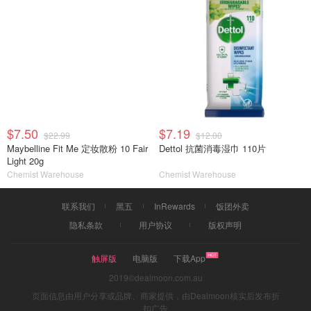
$7.50
$7.19
$22.99
$12.00
Maybelline Fit Me 定妆散粉 10 Fair
Dettol 抗菌消毒湿巾 110片
Light 20g
Chemist Warehouse
Chemist Warehouse
联系我们
黑五
InRewards
饭团外卖
隐私条款
用户协议
版权声明
触屏版
电脑版
下载App
2019©dealmoon.com.au
页面信息由用户分享或品牌、商家提供，由Dealmoon核实后发布折
扣广告