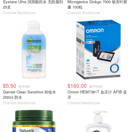
Systane Ultra 润滑眼药水 无防腐剂
Microgenics Ginkgo 7000 银杏叶胶
25支
囊 100粒
Chemist Warehouse
Chemist Warehouse
$5.50
$160.00
$10.99
$270.95
Garnier Clean Sensitive 卸妆水
Omron HEM7361T 血压计 AFIB 蓝
200ml 防水
牙
Chemist Warehouse
Chemist Warehouse