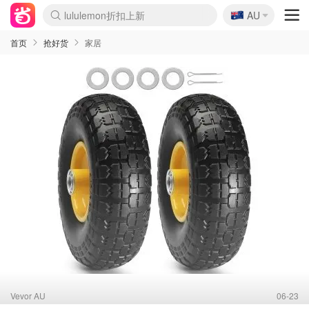
lululemon折扣上新
🇦🇺
Sasa美妆护肤3.5折
AU
SSENSE年中2.5折
FreshBeauty好价汇总
Cettire降价+叠9折
WWS Coles超市实拍
viagogo二手票捡漏
Myer超级周末
The Outnet奢牌1折起
David Jones 3折起
Flannels大牌1折
Perfumes Club护肤1折
AMIRO面罩$251
Amazon折扣汇总
eToro入金$200送$50
Amazon数码好物
ICONIC本周7.5折
ThedoubleF高奢地板价
Moose Knuckles 6折
丝芙兰5折起
EUFY摄像头$98
Selenichast首饰2折
Trip机票酒店促销
YSL送5件彩妆礼
Amazon家居好物
Amazon美妆护肤
雅漾大喷$8
过敏原检测盒$33
伊索独家赠50ml沐浴露
科颜氏高保湿面霜$29
SEALIFE海洋馆门票6折
丝塔芙大白罐$16
订阅Newsletter送香薰
Cult Beauty 6.8折
Harrods圣诞日历$525
LN-CC奢牌私促3折
d'Alba空姐喷雾$16
EVE LOM套装£56
Bernardelli独家4折
Adore Beauty 6折起
CT圣诞日历
Mytheresa奢品2.7折
Luxury Escapes 9折
Currentbody美容仪$881
MOON Garden Live
Roborock扫地机$649
Tingo Life水杯$24
Valentino官网5折
CR洗护套装$23
修丽可4件套$159
Myer彩妆2件7折
GANNI官网4.5折
Stylevana韩妆4折
Tessabit高奢8.5折
OGX洗发水$11
Amazon阿德莱德次日达
卡诗8.5折+赠礼
Philips Hue灯具8折
首页
抢好货
家居
Vevor AU
06-23