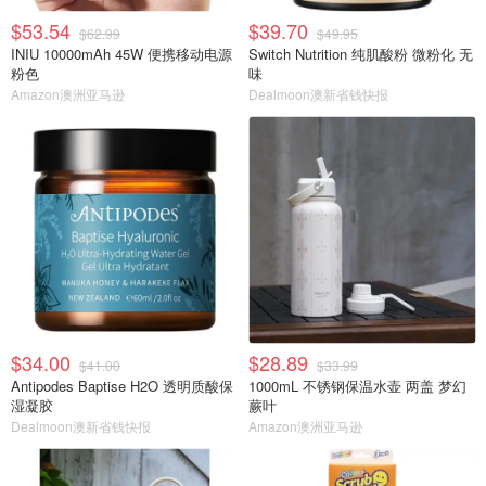
$53.54
$39.70
$62.99
$49.95
INIU 10000mAh 45W 便携移动电源
Switch Nutrition 纯肌酸粉 微粉化 无
粉色
味
Amazon澳洲亚马逊
Dealmoon澳新省钱快报
$34.00
$28.89
$41.00
$33.99
Antipodes Baptise H2O 透明质酸保
1000mL 不锈钢保温水壶 两盖 梦幻
湿凝胶
蕨叶
Dealmoon澳新省钱快报
Amazon澳洲亚马逊