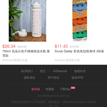
$26.34
$11.43
$30.99
$14.95
750ml 花朵白色不锈钢保温水瓶 吸
Scrub Daddy 彩色免划痕海绵 3块装
管款
Amazon澳洲亚马逊
Amazon澳洲亚马逊
联系我们
黑五
InRewards
饭团外卖
隐私条款
用户协议
版权声明
触屏版
电脑版
下载App
2019©dealmoon.com.au
页面信息由用户分享或品牌、商家提供，由Dealmoon核实后发布折
扣广告