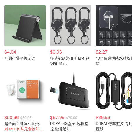
$4.04
$3.96
$2.27
可调折叠平板支架
多功能钥匙扣 升级不锈
10个装透明防水粘胶
钢绳 黑色
钩
$50.96
$67.99
$39.99
$59.95
$79.99
超全面！身体不耐受测试
DDPAI 4G盒子 远程监
DDPAI 停车监控 专
对1500种常见食物和非食物的不耐受情况
控 碰撞通知
压线