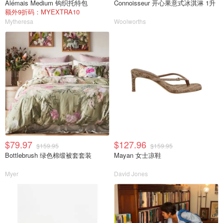
Alémais Medium 钩织托特包
Connoisseur 开心果意式冰淇淋 1升
额外9折码：MYEXTRA10
Mytheresa
Woolworths
$79.97
$127.96
$159.95
$159.95
Bottlebrush 绿色棉缎被套套装
Mayan 女士凉鞋
Myer
David Jones