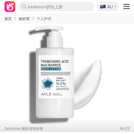
🇦🇺
lululemon折扣上新
AU
Sasa美妆护肤3.5折
SSENSE年中2.5折
FreshBeauty好价汇总
Cettire降价+叠9折
WWS Coles超市实拍
viagogo二手票捡漏
Myer超级周末
The Outnet奢牌1折起
David Jones 3折起
Flannels大牌1折
Perfumes Club护肤1折
AMIRO面罩$251
Amazon折扣汇总
eToro入金$200送$50
Amazon数码好物
ICONIC本周7.5折
ThedoubleF高奢地板价
Moose Knuckles 6折
丝芙兰5折起
EUFY摄像头$98
Selenichast首饰2折
Trip机票酒店促销
YSL送5件彩妆礼
Amazon家居好物
Amazon美妆护肤
雅漾大喷$8
过敏原检测盒$33
伊索独家赠50ml沐浴露
科颜氏高保湿面霜$29
SEALIFE海洋馆门票6折
丝塔芙大白罐$16
订阅Newsletter送香薰
Cult Beauty 6.8折
Harrods圣诞日历$525
LN-CC奢牌私促3折
d'Alba空姐喷雾$16
EVE LOM套装£56
Bernardelli独家4折
Adore Beauty 6折起
CT圣诞日历
Mytheresa奢品2.7折
Luxury Escapes 9折
Currentbody美容仪$881
MOON Garden Live
Roborock扫地机$649
Tingo Life水杯$24
Valentino官网5折
CR洗护套装$23
修丽可4件套$159
Myer彩妆2件7折
GANNI官网4.5折
Stylevana韩妆4折
Tessabit高奢8.5折
OGX洗发水$11
Amazon阿德莱德次日达
卡诗8.5折+赠礼
Philips Hue灯具8折
首页
抢好货
个人护理
Dealmoon澳新省钱快报
06-23