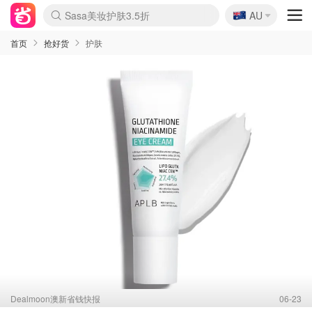
🇦🇺
Sasa美妆护肤3.5折
AU
lululemon折扣上新
SSENSE年中3折
FreshBeauty好价汇总
Cettire降价+叠9折
Farfetch折上8折
WWS Coles超市实拍
viagogo二手票捡漏
Myer清仓1折起
The Outnet奢牌1折起
David Jones 3折起
Flannels大牌1折
Perfumes Club护肤1折
AMIRO返校季6.2折
Oweek抽奖送Airpods
Amazon折扣汇总
eToro入金$200送$50
Amazon数码好物
ICONIC本周7.5折
ThedoubleF高奢地板价
Moose Knuckles 6折
丝芙兰5折起
EUFY官网3.7折起
Selenichast首饰2折
Trip机票酒店促销
YSL送5件彩妆礼
Amazon家居好物
BIGBANG巡演开票
David Jones时尚3折
Amazon美妆护肤
雅漾大喷$8
过敏原检测盒$33
伊索独家赠50ml沐浴露
科颜氏清仓3折
SEALIFE海洋馆门票6折
丝塔芙大白罐$16
订阅Newsletter送香薰
Cult Beauty 6.8折
Harrods圣诞日历2.3折
LN-CC奢牌私促3折
d'Alba空姐喷雾$16
EVE LOM套装逆天2折
Bernardelli独家4折
Adore Beauty 6折起
CT圣诞日历
Mytheresa奢品2.7折
Luxury Escapes 9折
Currentbody美容仪9折
卡诗9折+赠4件礼
MOON Garden Live
ALLSAINTS美衣3折
Roborock扫地机3.7折
Tingo Life水杯$24
Valentino官网5折
CR洗发护发6.3折
首页
抢好货
护肤
Dealmoon澳新省钱快报
06-23