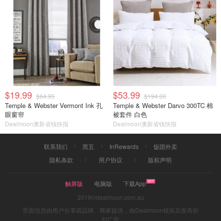
$19.99
$53.99
$64.95
$194.00
Temple & Webster Vermont Ink 孔
Temple & Webster Darvo 300TC 棉
眼窗帘
被套件 白色
Dealmoon澳新省钱快报
Dealmoon澳新省钱快报
联系我们
黑五
InRewards
饭团外卖
隐私条款
用户协议
版权声明
触屏版
电脑版
下载App
2019©dealmoon.com.au
页面信息由用户分享或品牌、商家提供，由Dealmoon核实后发布折
扣广告