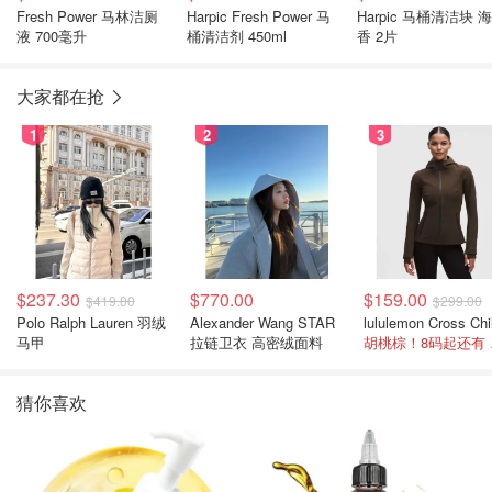
Fresh Power 马林洁厕
Harpic Fresh Power 马
Harpic 马桶清洁块 
液 700毫升
桶清洁剂 450ml
香 2片
大家都在抢
1
2
3
$237.30
$770.00
$159.00
$419.00
$299.00
Polo Ralph Lauren 羽绒
Alexander Wang STAR
马甲
拉链卫衣 高密绒面料
胡桃
猜你喜欢