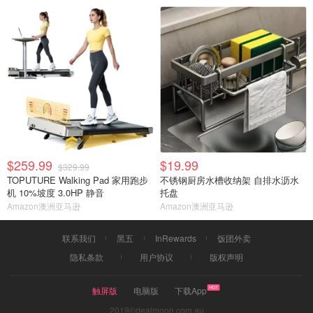
$259.99
$19.99
$329.99
TOPUTURE Walking Pad 家用跑步
不锈钢厨房水槽收纳架 自排水沥水
机 10%坡度 3.0HP 静音
托盘
Amazon澳洲亚马逊
Amazon澳洲亚马逊
联系我们
黑五
InRewards
饭团外卖
隐私条款
用户协议
版权声明
触屏版
电脑版
下载App
2019©dealmoon.com.au