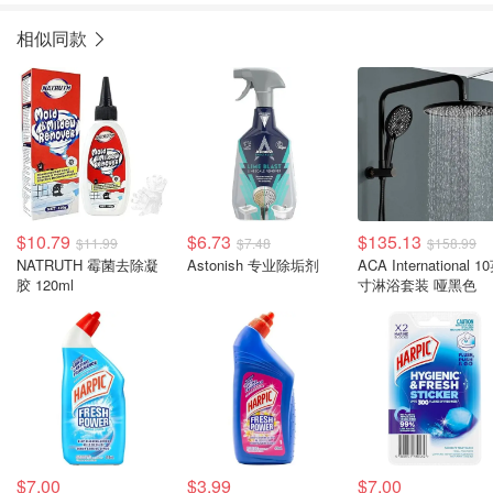
相似同款
$10.79
$6.73
$135.13
$11.99
$7.48
$158.99
NATRUTH 霉菌去除凝
Astonish 专业除垢剂
ACA International 1
胶 120ml
寸淋浴套装 哑黑色
$7.00
$3.99
$7.00