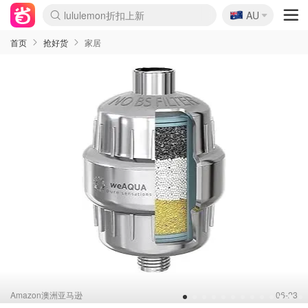
🇦🇺
Sasa美妆护肤3.5折
AU
lululemon折扣上新
SSENSE年中2.5折
FreshBeauty好价汇总
Cettire降价+叠9折
WWS Coles超市实拍
viagogo二手票捡漏
Myer超级周末
The Outnet奢牌1折起
David Jones 3折起
Flannels大牌1折
Perfumes Club护肤1折
AMIRO面罩$251
Amazon折扣汇总
eToro入金$200送$50
Amazon数码好物
ICONIC本周7.5折
ThedoubleF高奢地板价
Moose Knuckles 6折
丝芙兰5折起
EUFY摄像头$98
Selenichast首饰2折
Trip机票酒店促销
YSL送5件彩妆礼
Amazon家居好物
Amazon美妆护肤
雅漾大喷$8
过敏原检测盒$33
伊索独家赠50ml沐浴露
科颜氏高保湿面霜$29
SEALIFE海洋馆门票6折
丝塔芙大白罐$16
订阅Newsletter送香薰
Cult Beauty 6.8折
Harrods圣诞日历$525
LN-CC奢牌私促3折
d'Alba空姐喷雾$16
EVE LOM套装£56
Bernardelli独家4折
Adore Beauty 6折起
CT圣诞日历
Mytheresa奢品2.7折
Luxury Escapes 9折
Currentbody美容仪$881
MOON Garden Live
Roborock扫地机$649
Tingo Life水杯$24
Valentino官网5折
CR洗护套装$23
修丽可4件套$159
Myer彩妆2件7折
GANNI官网4.5折
Stylevana韩妆4折
Tessabit高奢8.5折
OGX洗发水$11
Amazon阿德莱德次日达
卡诗8.5折+赠礼
Philips Hue灯具8折
首页
抢好货
家居
Amazon澳洲亚马逊
06-23
1
2
3
4
5
6
7
8
9
10
11
12
13