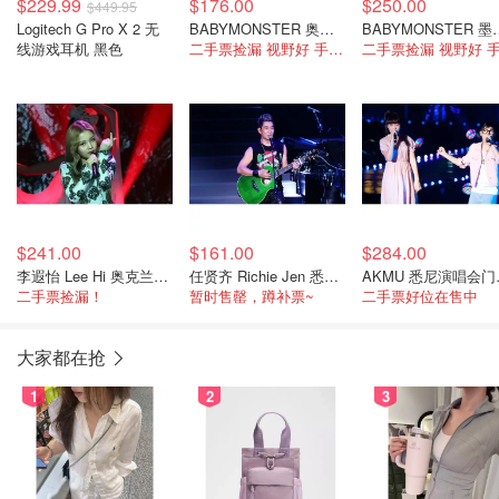
$229.99
$176.00
$250.00
$449.95
Logitech G Pro X 2 无
BABYMONSTER 奥克兰演唱会 12月8日
BABYMONSTER
线游戏耳机 黑色
二手票捡漏 视野好 手慢无！
$241.00
$161.00
$284.00
李遐怡 Lee Hi 奥克兰演唱会门票 9月2日
任贤齐 Richie Jen 悉尼演唱会门票 10月30日
AKMU
二手票捡漏！
暂时售罄，蹲补票~
二手票好位在售中
大家都在抢
1
2
3