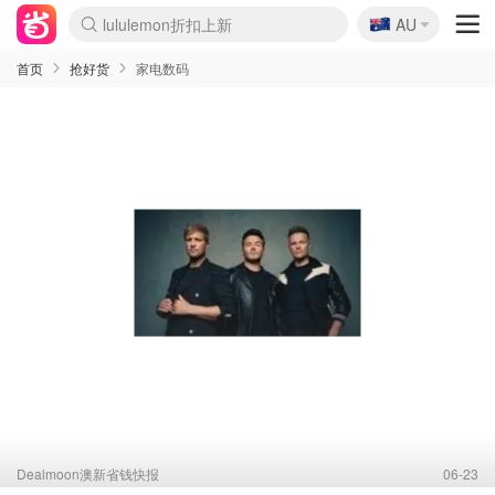
lululemon折扣上新
🇦🇺
AU
Sasa美妆护肤3.5折
SSENSE年中3折
FreshBeauty好价汇总
Cettire降价+叠9折
Farfetch折上8折
WWS Coles超市实拍
viagogo二手票捡漏
Myer清仓1折起
The Outnet奢牌1折起
David Jones 3折起
Flannels大牌1折
Perfumes Club护肤1折
AMIRO返校季6.2折
Oweek抽奖送Airpods
Amazon折扣汇总
eToro入金$200送$50
Amazon数码好物
ICONIC本周7.5折
ThedoubleF高奢地板价
Moose Knuckles 6折
丝芙兰5折起
EUFY官网3.7折起
Selenichast首饰2折
Trip机票酒店促销
YSL送5件彩妆礼
Amazon家居好物
BIGBANG巡演开票
David Jones时尚3折
Amazon美妆护肤
雅漾大喷$8
过敏原检测盒$33
伊索独家赠50ml沐浴露
科颜氏清仓3折
SEALIFE海洋馆门票6折
丝塔芙大白罐$16
订阅Newsletter送香薰
Cult Beauty 6.8折
Harrods圣诞日历2.3折
LN-CC奢牌私促3折
d'Alba空姐喷雾$16
EVE LOM套装逆天2折
Bernardelli独家4折
Adore Beauty 6折起
CT圣诞日历
Mytheresa奢品2.7折
Luxury Escapes 9折
Currentbody美容仪9折
卡诗9折+赠4件礼
MOON Garden Live
ALLSAINTS美衣3折
Roborock扫地机3.7折
Tingo Life水杯$24
Valentino官网5折
CR洗发护发6.3折
首页
抢好货
家电数码
Dealmoon澳新省钱快报
06-23