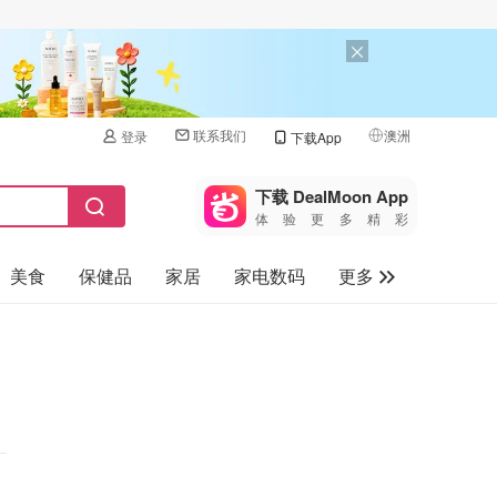
联系我们
澳洲
登录
下载App
🇺🇸
美国
下载 DealMoon App
体验更多精彩
🇨🇳
中国
美食
保健品
家居
家电数码
更多
🇨🇦
加拿大
🇬🇧
汽车
英国
旅游
🇩🇪
德国
母婴儿童
🇫🇷
法国
🇮🇹
意大利