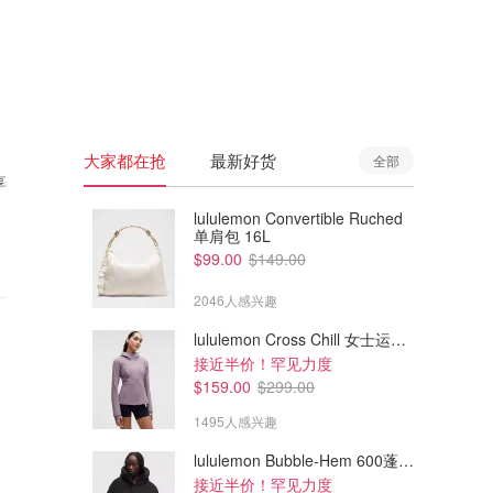
🇦🇺
澳洲
🇳🇿
新西兰
大家都在抢
最新好货
全部
享
lululemon Convertible Ruched
单肩包 16L
$99.00
$149.00
2046人感兴趣
lululemon Cross Chill 女士运动外套
接近半价！罕见力度
$159.00
$299.00
1495人感兴趣
lululemon Bubble-Hem 600蓬松羽绒夹克
接近半价！罕见力度