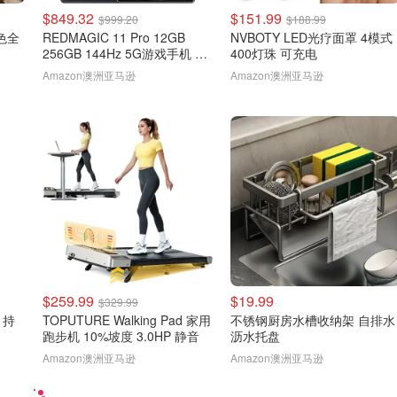
$849.32
$151.99
$999.20
$188.99
金色全
REDMAGIC 11 Pro 12GB
NVBOTY LED光疗面罩 4模式
256GB 144Hz 5G游戏手机 黑
400灯珠 可充电
色
Amazon澳洲亚马逊
Amazon澳洲亚马逊
$259.99
$19.99
$329.99
g 持
TOPUTURE Walking Pad 家用
不锈钢厨房水槽收纳架 自排水
跑步机 10%坡度 3.0HP 静音
沥水托盘
Amazon澳洲亚马逊
Amazon澳洲亚马逊