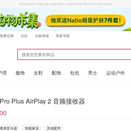
Dealmoon may be paid when users buy items via our links.
免费试用
社区
兑换商城
商家导航
护理
服饰
女鞋
配饰
包包
男士
运动户外
 Pro Plus AirPlay 2 音频接收器
00
on澳洲亚马逊
智能家居
其他配件