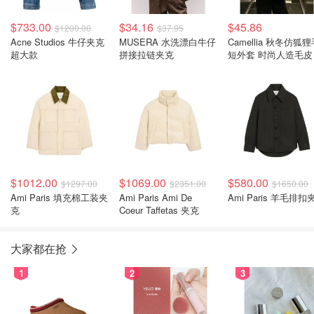
$733.00
$34.16
$45.86
$1200.00
$37.95
Acne Studios 牛仔夹克
MUSERA 水洗漂白牛仔
Camellia 秋冬仿狐
超大款
拼接拉链夹克
短外套 时尚人造毛皮
$1012.00
$1069.00
$580.00
$1297.00
$2351.00
$1650.00
Ami Paris 填充棉工装夹
Ami Paris Ami De
Ami Paris 羊毛排扣
克
Coeur Taffetas 夹克
大家都在抢
1
2
3