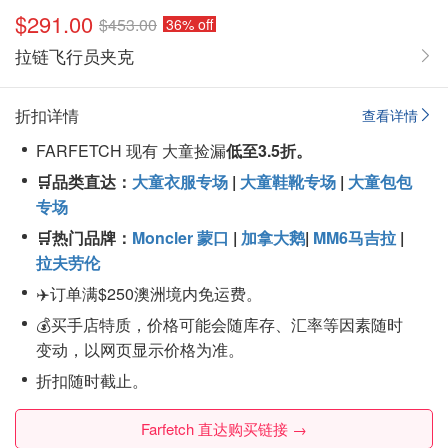
$291.00
$453.00
36% off
拉链飞行员夹克
折扣详情
查看详情
FARFETCH 现有 大童捡漏
低至3.5折。
🛒品类直达：
大童衣服专场
|
大童鞋靴专场
|
大童包包
专场
🛒热门品牌：
Moncler 蒙口
|
加拿大鹅
|
MM6马吉拉
|
拉夫劳伦
✈️订单满$250澳洲境内免运费。
💰买手店特质，价格可能会随库存、汇率等因素随时
变动，以网页显示价格为准。
折扣随时截止。
Farfetch 直达购买链接 →