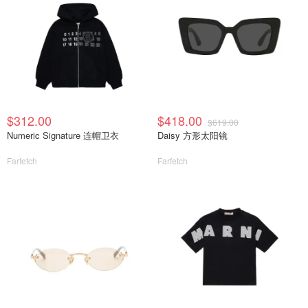
$312.00
$418.00
$619.00
Numeric Signature 连帽卫衣
Daisy 方形太阳镜
Farfetch
Farfetch