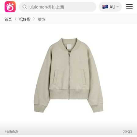
lululemon折扣上新
🇦🇺
Sasa美妆护肤3.5折
AU
SSENSE年中3折
FreshBeauty好价汇总
Cettire降价+叠9折
WWS Coles超市实拍
viagogo二手票捡漏
Myer超级周末1折
The Outnet奢牌1折起
David Jones 3折起
Flannels大牌1折
Perfumes Club护肤1折
AMIRO返校季6.2折
Amazon折扣汇总
eToro入金$200送$50
Amazon数码好物
ICONIC本周7.5折
ThedoubleF高奢地板价
Moose Knuckles 6折
丝芙兰5折起
EUFY官网3.7折起
Selenichast首饰2折
Trip机票酒店促销
YSL送5件彩妆礼
Amazon家居好物
Amazon美妆护肤
雅漾大喷$8
过敏原检测盒$33
伊索独家赠50ml沐浴露
科颜氏清仓3折
SEALIFE海洋馆门票6折
丝塔芙大白罐$16
订阅Newsletter送香薰
Cult Beauty 6.8折
Harrods圣诞日历2.3折
LN-CC奢牌私促3折
d'Alba空姐喷雾$16
EVE LOM套装逆天2折
Bernardelli独家4折
Adore Beauty 6折起
CT圣诞日历
Mytheresa奢品2.7折
Luxury Escapes 9折
Currentbody美容仪9折
MOON Garden Live
ALLSAINTS美衣3折
Roborock扫地机3.7折
Tingo Life水杯$24
Valentino官网5折
CR洗发护发6.3折
修丽可套装7.4折
Myer彩妆2件7折
GANNI官网4.5折
Stylevana韩妆4折
Tessabit高奢8.5折
OGX洗护4折
Amazon阿德莱德次日达
卡诗8.5折+赠礼
Philips Hue灯具8折
首页
抢好货
服饰
Farfetch
06-23