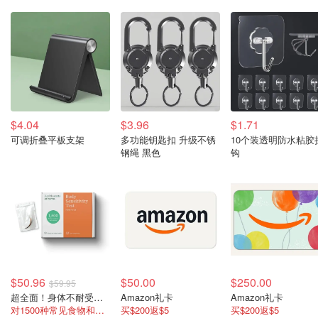
$4.04
$3.96
$1.71
可调折叠平板支架
多功能钥匙扣 升级不锈
10个装透明防水粘胶
钢绳 黑色
钩
$50.96
$50.00
$250.00
$59.95
超全面！身体不耐受测试
Amazon礼卡
Amazon礼卡
对1500种常见食物和非食物的不耐受情况
买$200返$5
买$200返$5