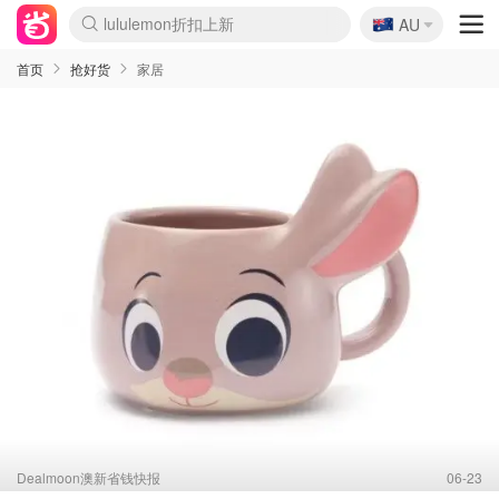
🇦🇺
Sasa美妆护肤3.5折
AU
lululemon折扣上新
SSENSE年中3折
FreshBeauty好价汇总
Cettire降价+叠9折
Farfetch折上8折
WWS Coles超市实拍
viagogo二手票捡漏
Myer清仓1折起
The Outnet奢牌1折起
David Jones 3折起
Flannels大牌1折
Perfumes Club护肤1折
AMIRO返校季6.2折
Oweek抽奖送Airpods
Amazon折扣汇总
eToro入金$200送$50
Amazon数码好物
ICONIC本周7.5折
ThedoubleF高奢地板价
Moose Knuckles 6折
丝芙兰5折起
EUFY官网3.7折起
Selenichast首饰2折
Trip机票酒店促销
YSL送5件彩妆礼
Amazon家居好物
BIGBANG巡演开票
David Jones时尚3折
Amazon美妆护肤
雅漾大喷$8
过敏原检测盒$33
伊索独家赠50ml沐浴露
科颜氏清仓3折
SEALIFE海洋馆门票6折
丝塔芙大白罐$16
订阅Newsletter送香薰
Cult Beauty 6.8折
Harrods圣诞日历2.3折
LN-CC奢牌私促3折
d'Alba空姐喷雾$16
EVE LOM套装逆天2折
Bernardelli独家4折
Adore Beauty 6折起
CT圣诞日历
Mytheresa奢品2.7折
Luxury Escapes 9折
Currentbody美容仪9折
MOON Garden Live
ALLSAINTS美衣3折
Roborock扫地机3.7折
Tingo Life水杯$24
Valentino官网5折
CR洗发护发6.3折
首页
抢好货
家居
Dealmoon澳新省钱快报
06-23