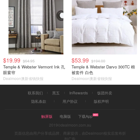
$19.99
$53.99
$64.95
$194.00
Temple & Webster Vermont Ink 孔
Temple & Webster Darvo 300TC 棉
眼窗帘
被套件 白色
Dealmoon澳新省钱快报
Dealmoon澳新省钱快报
联系我们
黑五
InRewards
饭团外卖
隐私条款
用户协议
版权声明
触屏版
电脑版
下载App
2019©dealmoon.com.au
页面信息由用户分享或品牌、商家提供，由Dealmoon核实后发布折
扣广告