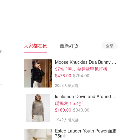
🇦🇺
澳洲
🇳🇿
新西兰
大家都在抢
最新好货
全部
享
Moose Knuckles Dua Bunny 羊毛混纺针织夹克
97%羊毛，金标款罕见打折
$476.00
$794.00
2053人感兴趣
lululemon Down and Around 羽绒夹克
暖揭灰！5.4折
$189.00
$349.00
1942人感兴趣
Estee Lauder Youth Power面霜
75ml