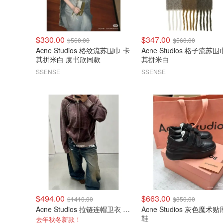
$330.00
$347.00
$560.00
$560.00
Acne Studios 格纹流苏围巾 卡
Acne Studios 格子流苏围
其拼米白 虞书欣同款
其拼米白
SSENSE
SSENSE
$494.00
$663.00
$1410.00
$850.00
Acne Studios 拉链连帽卫衣 酒红色
Acne Studios 灰色魔术贴厚底
鞋
去年秋冬新款！