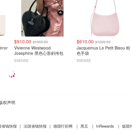
$910.00
$610.00
$1655.00
$1220.00
Vivienne Westwood
Jacquemus Le Petit Bisou 粉
Josephine 黑色心形斜挎包
色手袋
SSENSE
SSENSE
版权声明
国省钱快报
|
法国省钱快报
|
德国打折网
|
黑五
|
InRewards
|
饭团