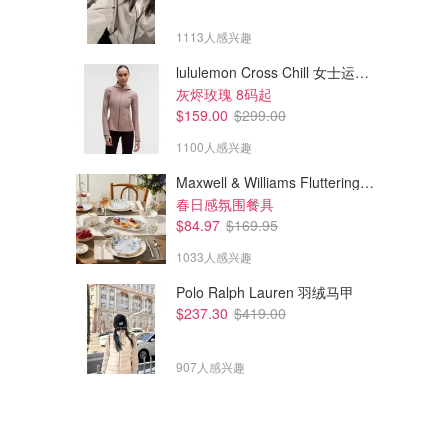
1113人感兴趣
lululemon Cross Chill 女士运动夹克
灰烬玫瑰 8码起
$159.00
$299.00
$222.00
$633.00
$740.00
$2110.00
1100人感兴趣
A.P.C. APC Dion 牛仔夹克 蓝
Max Mara 棕色软质夹克
色
Maxwell & Williams Fluttering Meadow 12件餐具套装
SSENSE
SSENSE
春日感氛围餐具
$84.97
$169.95
1033人感兴趣
Polo Ralph Lauren 羽绒马甲
$237.30
$419.00
907人感兴趣