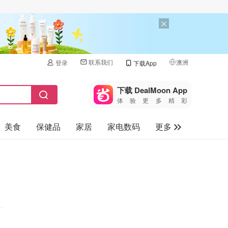
联系我们
澳洲
登录
下载App
🇺🇸
美国
下载 DealMoon App
体验更多精彩
🇨🇳
中国
美食
保健品
家居
家电数码
更多
🇨🇦
加拿大
🇬🇧
汽车
英国
旅游
🇩🇪
德国
母婴儿童
🇫🇷
法国
🇮🇹
意大利