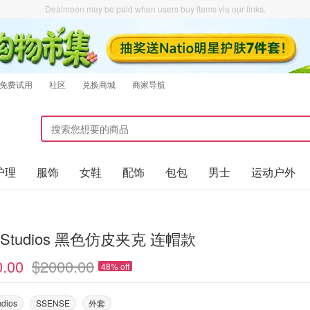
Dealmoon may be paid when users buy items via our links.
免费试用
社区
兑换商城
商家导航
护理
服饰
女鞋
配饰
包包
男士
运动户外
Acne Studios 黑色仿皮夹克 连帽款
0.00
$2000.00
48% off
udios
SSENSE
外套