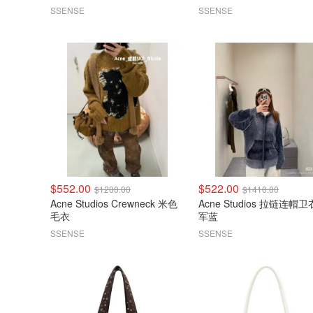
SSENSE
SSENSE
$552.00
$522.00
$1200.00
$1410.00
Acne Studios Crewneck 米色
Acne Studios 拉链连帽卫
毛衣
军蓝
SSENSE
SSENSE