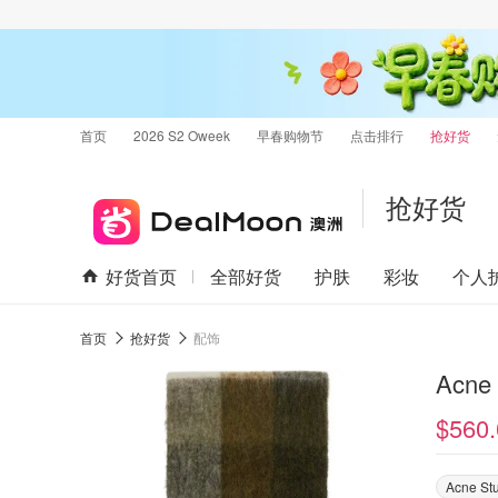
首页
2026 S2 Oweek
早春购物节
点击排行
抢好货
抢好货
好货首页
全部好货
护肤
彩妆
个人
首页
抢好货
配饰
Acn
$560.
Acne St