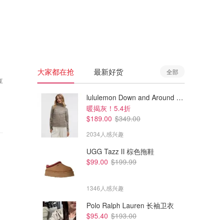
🇦🇺
澳洲
🇳🇿
新西兰
大家都在抢
最新好货
全部
享
lululemon Down and Around 羽绒夹克
暖揭灰！5.4折
$189.00
$349.00
2034人感兴趣
UGG Tazz II 棕色拖鞋
$99.00
$199.99
1346人感兴趣
Polo Ralph Lauren 长袖卫衣
$95.40
$193.00