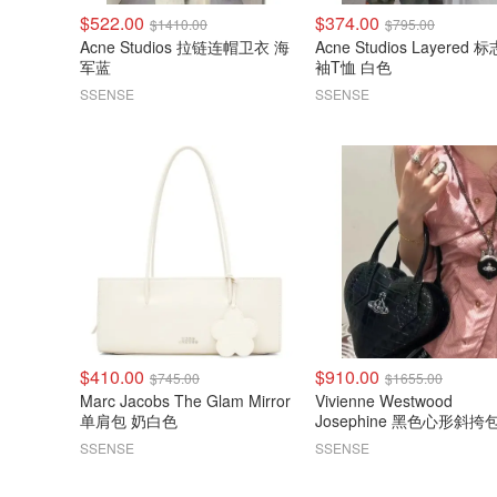
$522.00
$374.00
$1410.00
$795.00
Acne Studios 拉链连帽卫衣 海
Acne Studios Layered 
军蓝
袖T恤 白色
SSENSE
SSENSE
$410.00
$910.00
$745.00
$1655.00
Marc Jacobs The Glam Mirror
Vivienne Westwood
单肩包 奶白色
Josephine 黑色心形斜挎
SSENSE
SSENSE