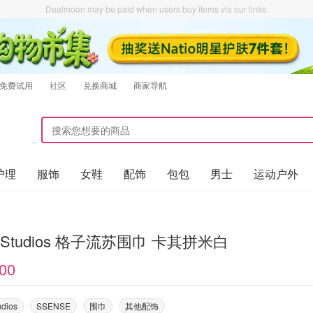
Dealmoon may be paid when users buy items via our links.
免费试用
社区
兑换商城
商家导航
护理
服饰
女鞋
配饰
包包
男士
运动户外
e Studios 格子流苏围巾 卡其拼米白
00
udios
SSENSE
围巾
其他配饰