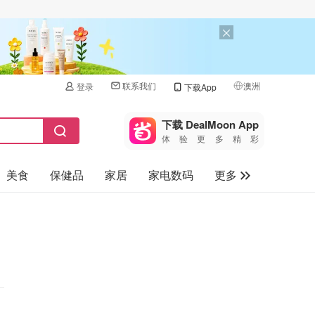
联系我们
澳洲
登录
下载App
🇺🇸
美国
下载 DealMoon App
体验更多精彩
🇨🇳
中国
美食
保健品
家居
家电数码
更多
🇨🇦
加拿大
🇬🇧
汽车
英国
旅游
🇩🇪
德国
母婴儿童
🇫🇷
法国
🇮🇹
意大利