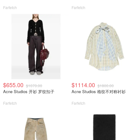
Farfetch
Farfetch
$655.00
$1114.00
$1070.00
$1800.00
Acne Studios 开衫 罗纹扣子
Acne Studios 格纹不对称衬衫
Farfetch
Farfetch