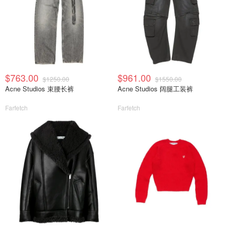
$763.00
$961.00
$1250.00
$1550.00
Acne Studios 束腰长裤
Acne Studios 阔腿工装裤
Farfetch
Farfetch