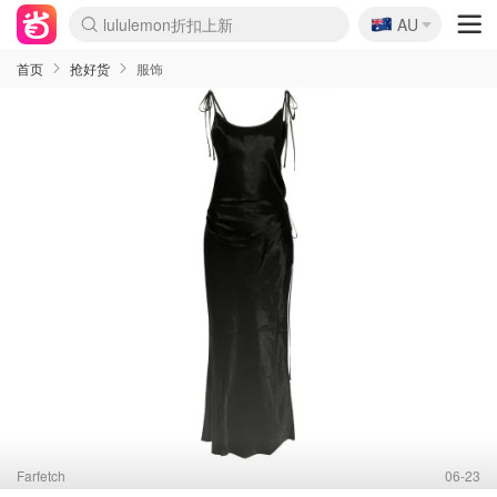
🇦🇺
AU
Sasa美妆护肤3.5折
SSENSE年中2.5折
FreshBeauty好价汇总
Cettire降价+叠9折
WWS Coles超市实拍
viagogo二手票捡漏
Myer超级周末
The Outnet奢牌1折起
David Jones 3折起
Flannels大牌1折
Perfumes Club护肤1折
AMIRO面罩$251
Amazon折扣汇总
eToro入金$200送$50
Amazon数码好物
ICONIC本周7.5折
ThedoubleF高奢地板价
Moose Knuckles 6折
丝芙兰5折起
EUFY摄像头$98
Selenichast首饰2折
Trip机票酒店促销
YSL送5件彩妆礼
Amazon家居好物
Amazon美妆护肤
雅漾大喷$8
过敏原检测盒$33
伊索独家赠50ml沐浴露
科颜氏高保湿面霜$29
SEALIFE海洋馆门票6折
丝塔芙大白罐$16
订阅Newsletter送香薰
Cult Beauty 6.8折
Harrods圣诞日历$525
LN-CC奢牌私促3折
d'Alba空姐喷雾$16
EVE LOM套装£56
Bernardelli独家4折
Adore Beauty 6折起
CT圣诞日历
Mytheresa奢品2.7折
Luxury Escapes 9折
Currentbody美容仪$881
MOON Garden Live
Roborock扫地机$649
Tingo Life水杯$24
Valentino官网5折
CR洗护套装$23
修丽可4件套$159
Myer彩妆2件7折
GANNI官网4.5折
Stylevana韩妆4折
Tessabit高奢8.5折
OGX洗发水$11
Amazon阿德莱德次日达
卡诗8.5折+赠礼
Philips Hue灯具8折
首页
抢好货
服饰
Farfetch
06-23