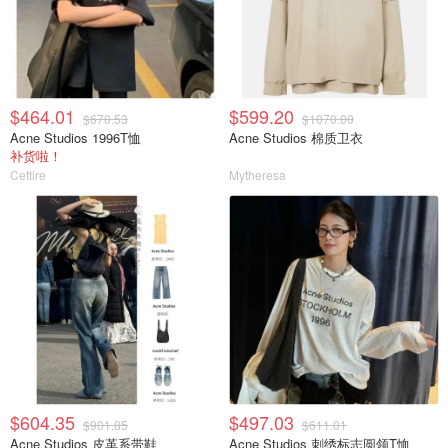
$464.01
$599.20
$670.53
$1070.00
Acne Studios 1996T恤
Acne Studios 棉质卫衣
补货啦！
Cettire
Mytheresa
$604.35
$497.03
$901.85
$611.01
Acne Studios 皮革系带鞋
Acne Studios 刺绣标志圆领T恤