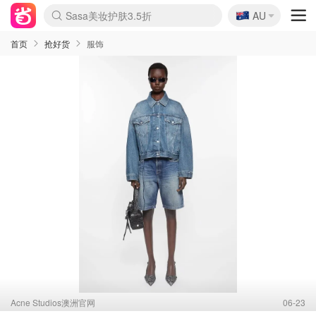
🇦🇺
Sasa美妆护肤3.5折
AU
lululemon折扣上新
SSENSE年中2.5折
FreshBeauty好价汇总
Cettire降价+叠9折
WWS Coles超市实拍
viagogo二手票捡漏
Myer超级周末
The Outnet奢牌1折起
David Jones 3折起
Flannels大牌1折
Perfumes Club护肤1折
AMIRO面罩$251
Amazon折扣汇总
eToro入金$200送$50
Amazon数码好物
ICONIC本周7.5折
ThedoubleF高奢地板价
Moose Knuckles 6折
丝芙兰5折起
EUFY摄像头$98
Selenichast首饰2折
Trip机票酒店促销
YSL送5件彩妆礼
Amazon家居好物
Amazon美妆护肤
雅漾大喷$8
过敏原检测盒$33
伊索独家赠50ml沐浴露
科颜氏高保湿面霜$29
SEALIFE海洋馆门票6折
丝塔芙大白罐$16
订阅Newsletter送香薰
Cult Beauty 6.8折
Harrods圣诞日历$525
LN-CC奢牌私促3折
d'Alba空姐喷雾$16
EVE LOM套装£56
Bernardelli独家4折
Adore Beauty 6折起
CT圣诞日历
Mytheresa奢品2.7折
Luxury Escapes 9折
Currentbody美容仪$881
MOON Garden Live
Roborock扫地机$649
Tingo Life水杯$24
Valentino官网5折
CR洗护套装$23
修丽可4件套$159
Myer彩妆2件7折
GANNI官网4.5折
Stylevana韩妆4折
Tessabit高奢8.5折
OGX洗发水$11
Amazon阿德莱德次日达
卡诗8.5折+赠礼
Philips Hue灯具8折
首页
抢好货
服饰
Acne Studios澳洲官网
06-23