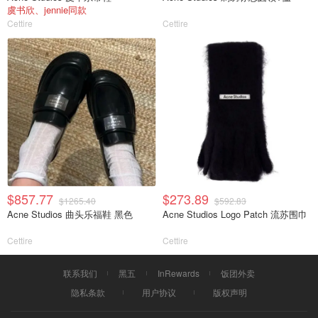
虞书欣、jennie同款
Cettire
Cettire
$857.77
$273.89
$1265.40
$592.83
Acne Studios 曲头乐福鞋 黑色
Acne Studios Logo Patch 流苏围巾
Cettire
Cettire
联系我们
黑五
InRewards
饭团外卖
隐私条款
用户协议
版权声明