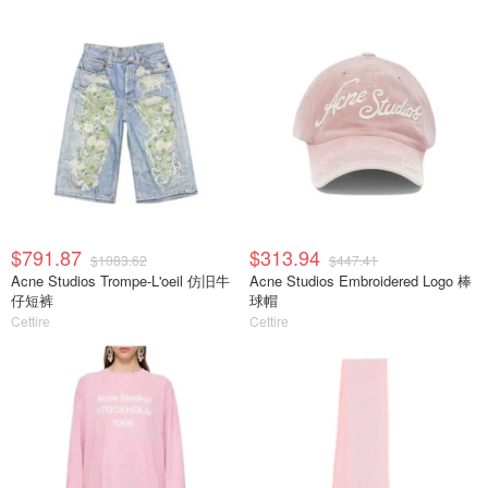
$791.87
$313.94
$1083.62
$447.41
Acne Studios Trompe-L'oeil 仿旧牛
Acne Studios Embroidered Logo 棒
仔短裤
球帽
Cettire
Cettire