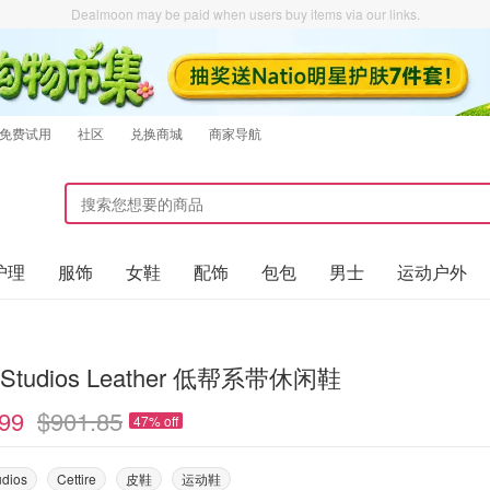
Dealmoon may be paid when users buy items via our links.
免费试用
社区
兑换商城
商家导航
护理
服饰
女鞋
配饰
包包
男士
运动户外
 Studios Leather 低帮系带休闲鞋
99
$901.85
47% off
udios
Cettire
皮鞋
运动鞋