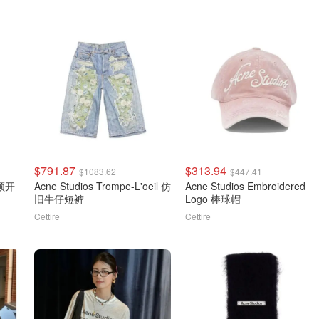
$791.87
$313.94
$1083.62
$447.41
圆领开
Acne Studios Trompe-L'oeil 仿
Acne Studios Embroidered
旧牛仔短裤
Logo 棒球帽
Cettire
Cettire