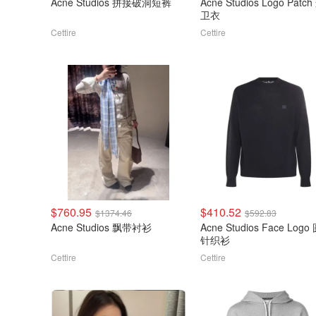
Acne Studios 拼接破洞短裤
Acne Studios Logo Patc
卫衣
Cettire
Cettire
$760.95
$410.52
$1374.46
$592.83
Acne Studios 飘带衬衫
Acne Studios Face Log
针织衫
Cettire
Cettire