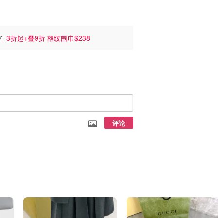
47
3折起+叠9折 格纹围巾$238
评论