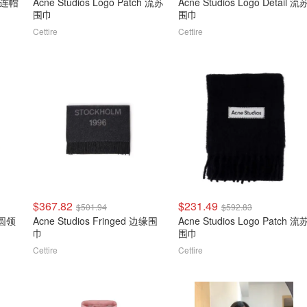
h 连帽
Acne Studios Logo Patch 流苏
Acne Studios Logo Detail 流
围巾
围巾
Cettire
Cettire
$367.82
$231.49
$501.94
$592.83
o 圆领
Acne Studios Fringed 边缘围
Acne Studios Logo Patch 流
巾
围巾
Cettire
Cettire