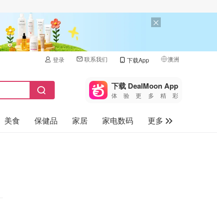
联系我们
澳洲
登录
下载App
🇺🇸
美国
下载 DealMoon App
体验更多精彩
🇨🇳
中国
美食
保健品
家居
家电数码
更多
🇨🇦
加拿大
🇬🇧
汽车
英国
旅游
🇩🇪
德国
母婴儿童
🇫🇷
法国
🇮🇹
意大利