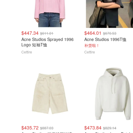
$447.34
$464.01
$611.01
$670.53
Acne Studios Sprayed 1996
Acne Studios 1996T恤
Logo 短袖T恤
补货啦！
Cettire
Cettire
$435.72
$473.84
$887.03
$829.14