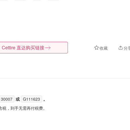
Cettire
直达购买链接
收藏
分
130007
或
G111623
。
含税，到手无需再付税费。