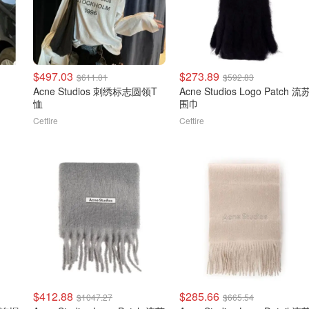
$497.03
$273.89
$611.01
$592.83
Acne Studios 刺绣标志圆领T
Acne Studios Logo Patch 流
恤
围巾
Cettire
Cettire
$412.88
$285.66
$1047.27
$665.54