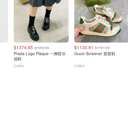
$1374.65
$1130.91
$1963.56
$1701.09
Prada Logo Plaque 一脚蹬乐
Gucci Screener 脏脏鞋
福鞋
Cettire
Cettire