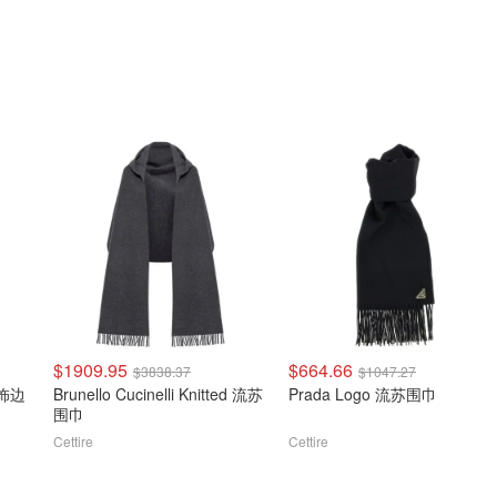
$1909.95
$664.66
$3838.37
$1047.27
e 饰边
Brunello Cucinelli Knitted 流苏
Prada Logo 流苏围巾
围巾
Cettire
Cettire