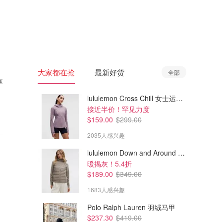
🇦🇺
澳洲
🇳🇿
新西兰
大家都在抢
最新好货
全部
享
lululemon Cross Chill 女士运动外套
接近半价！罕见力度
$159.00
$299.00
2035人感兴趣
lululemon Down and Around 羽绒夹克
暖揭灰！5.4折
$189.00
$349.00
1683人感兴趣
Polo Ralph Lauren 羽绒马甲
$237.30
$419.00