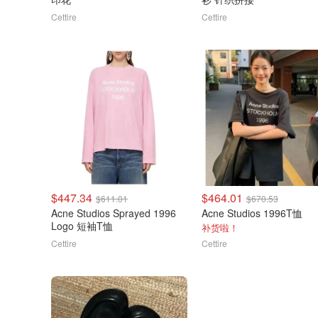
Cettire
Cettire
$447.34
$464.01
$611.01
$670.53
Acne Studios Sprayed 1996
Acne Studios 1996T恤
Logo 短袖T恤
补货啦！
Cettire
Cettire