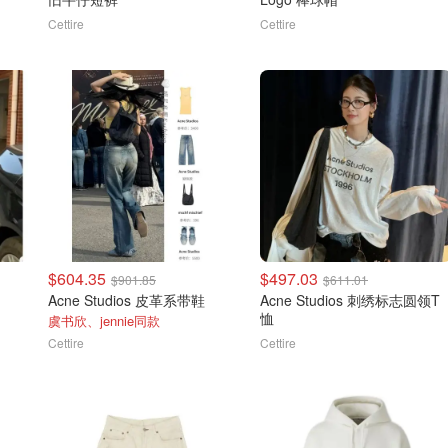
Cettire
Cettire
$604.35
$497.03
$901.85
$611.01
Acne Studios 皮革系带鞋
Acne Studios 刺绣标志圆领T
恤
虞书欣、jennie同款
Cettire
Cettire