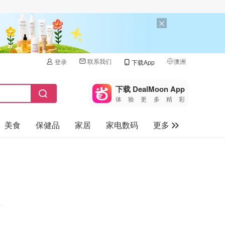
联系我们
澳洲
登录
下载App
🇺🇸
美国
下载 DealMoon App
体验更多精彩
🇨🇳
中国
美食
保健品
家居
家电数码
更多
🇨🇦
加拿大
🇬🇧
汽车
英国
旅游
🇩🇪
德国
母婴儿童
🇫🇷
法国
🇮🇹
意大利