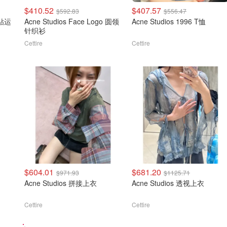
$410.52
$407.57
$592.83
$556.47
术贴运
Acne Studios Face Logo 圆领
Acne Studios 1996 T恤
针织衫
Cettire
Cettire
$604.01
$681.20
$971.93
$1125.71
Acne Studios 拼接上衣
Acne Studios 透视上衣
Cettire
Cettire