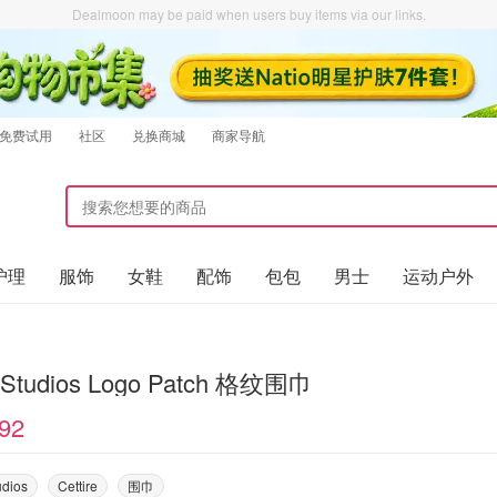
Dealmoon may be paid when users buy items via our links.
免费试用
社区
兑换商城
商家导航
护理
服饰
女鞋
配饰
包包
男士
运动户外
 Studios Logo Patch 格纹围巾
92
udios
Cettire
围巾