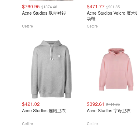
$760.95
$471.77
$1374.46
$901.85
Acne Studios 飘带衬衫
Acne Studios Velcro 魔
动鞋
Cettire
Cettire
$421.02
$392.61
$711.25
Acne Studios 连帽卫衣
Acne Studios 字母卫衣
Cettire
Cettire