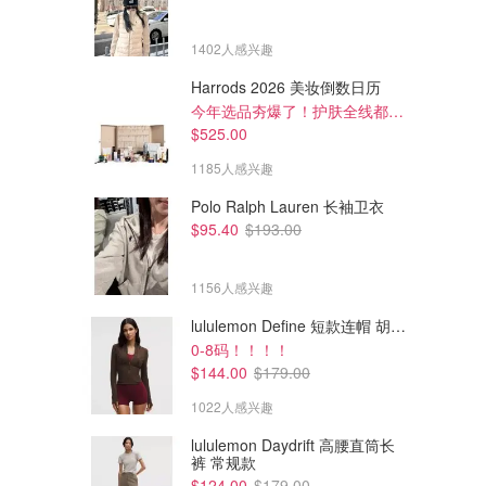
1402人感兴趣
Harrods 2026 美妆倒数日历
今年选品夯爆了！护肤全线都很绝
$525.00
1185人感兴趣
Polo Ralph Lauren 长袖卫衣
$95.40
$193.00
1156人感兴趣
lululemon Define 短款连帽 胡桃棕
0-8码！！！！
$294.00
$549.37
$490.00
$910.94
$144.00
$179.00
Acne Studios 马海毛混纺围巾
Burberry Logo Patch 格纹围巾
1022人感兴趣
折扣码：JULY10
Farfetch
Cettire
lululemon Daydrift 高腰直筒长
裤 常规款
$124.00
$179.00