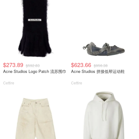
$273.89
$623.66
$592.83
$956.38
Acne Studios Logo Patch 流苏围巾
Acne Studios 拼接低帮运动鞋
Cettire
Cettire