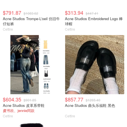
$791.87
$313.94
$1083.62
$447.41
Acne Studios Trompe-L'oeil 仿旧牛
Acne Studios Embroidered Logo 棒
仔短裤
球帽
Cettire
Cettire
$604.35
$857.77
$901.85
$1265.40
Acne Studios 皮革系带鞋
Acne Studios 曲头乐福鞋 黑色
虞书欣、jennie同款
Cettire
Cettire