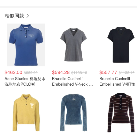
相似同款
$462.00
$594.28
$557.77
$660.00
$1138.16
$1138.16
Acne Studios 棉混纺水
Brunello Cucinelli
Brunello Cucinelli
洗珠地布POLO衫
Embellished V-Neck T
Embellished V领T恤
恤
装