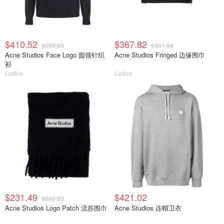
$410.52
$367.82
$592.83
$501.94
Acne Studios Face Logo 圆领针织
Acne Studios Fringed 边缘围巾
衫
Cettire
Cettire
$231.49
$421.02
$592.83
Acne Studios Logo Patch 流苏围巾
Acne Studios 连帽卫衣