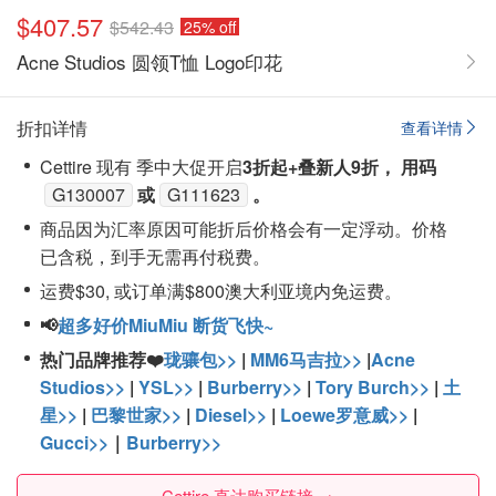
$407.57
$542.43
25% off
Acne Studios 圆领T恤 Logo印花
折扣详情
查看详情
Cettire 现有 季中大促开启
3折起+叠新人9折， 用码
G130007
或
G111623
。
商品因为汇率原因可能折后价格会有一定浮动。价格
已含税，到手无需再付税费。
运费$30, 或订单满$800澳大利亚境内免运费。
📢
超多好价MiuMiu 断货飞快~
热门品牌推荐❤️
珑骧包>>
|
MM6马吉拉>>
|
Acne
Studios>>
|
YSL>>
|
Burberry>>
|
Tory Burch>>
|
土
星>>
|
巴黎世家>>
|
Diesel>>
|
Loewe罗意威>>
|
Gucci>>
｜
Burberry>>
Cettire 直达购买链接 →