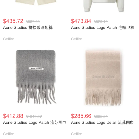
$435.72
$473.84
$887.03
$829.14
Acne Studios 拼接破洞短裤
Acne Studios Logo Patch 连帽卫衣
Cettire
Cettire
$412.88
$285.66
$1047.27
$665.54
Acne Studios Logo Patch 流苏围巾
Acne Studios Logo Detail 流苏围巾
Cettire
Cettire