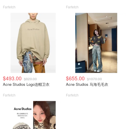
Farfetch
Farfetch
$493.00
$655.00
$820.00
$1070.00
Acne Studios Logo连帽卫衣
Acne Studios 马海毛毛衣
Farfetch
Farfetch