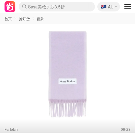
🇦🇺
Sasa美妆护肤3.5折
AU
lululemon折扣上新
SSENSE年中3折
FreshBeauty好价汇总
Cettire降价+叠9折
Farfetch折上8折
WWS Coles超市实拍
viagogo二手票捡漏
Myer清仓1折起
The Outnet奢牌1折起
David Jones 3折起
Flannels大牌1折
Perfumes Club护肤1折
AMIRO返校季6.2折
Oweek抽奖送Airpods
Amazon折扣汇总
eToro入金$200送$50
Amazon数码好物
ICONIC本周7.5折
ThedoubleF高奢地板价
Moose Knuckles 6折
丝芙兰5折起
EUFY官网3.7折起
Selenichast首饰2折
Trip机票酒店促销
YSL送5件彩妆礼
Amazon家居好物
BIGBANG巡演开票
David Jones时尚3折
Amazon美妆护肤
雅漾大喷$8
过敏原检测盒$33
伊索独家赠50ml沐浴露
科颜氏清仓3折
SEALIFE海洋馆门票6折
丝塔芙大白罐$16
订阅Newsletter送香薰
Cult Beauty 6.8折
Harrods圣诞日历2.3折
LN-CC奢牌私促3折
d'Alba空姐喷雾$16
EVE LOM套装逆天2折
Bernardelli独家4折
Adore Beauty 6折起
CT圣诞日历
Mytheresa奢品2.7折
Luxury Escapes 9折
Currentbody美容仪9折
MOON Garden Live
ALLSAINTS美衣3折
Roborock扫地机3.7折
Tingo Life水杯$24
Valentino官网5折
CR洗发护发6.3折
首页
抢好货
配饰
Farfetch
06-23