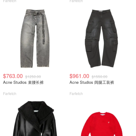
Farfetch
Farfetch
$763.00
$961.00
$1250.00
$1550.00
Acne Studios 束腰长裤
Acne Studios 阔腿工装裤
Farfetch
Farfetch