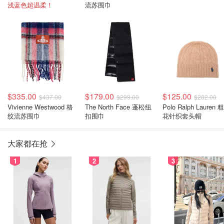
浅蓝色超温柔！
流苏围巾
$335.00
$179.00
$125.00
$437.00
$299.00
$282.00
Vivienne Westwood 格
The North Face 蓬松纽
Polo Ralph Lauren 
纹流苏围巾
扣围巾
花针织套头帽
大家都在抢
1
2
3