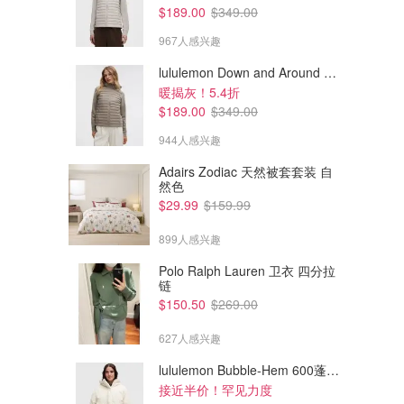
$189.00
$349.00
967人感兴趣
lululemon Down and Around 羽绒夹克
暖揭灰！5.4折
$189.00
$349.00
944人感兴趣
Adairs Zodiac 天然被套套装 自
然色
$29.99
$159.99
899人感兴趣
Polo Ralph Lauren 卫衣 四分拉
链
$270.00
$655.00
$450.00
$1070.00
$150.50
$269.00
Acne Studios 羊毛流苏围巾
Acne Studios 格纹流苏围巾
627人感兴趣
反季买！！
Farfetch
Farfetch
lululemon Bubble-Hem 600蓬松羽绒夹克
接近半价！罕见力度