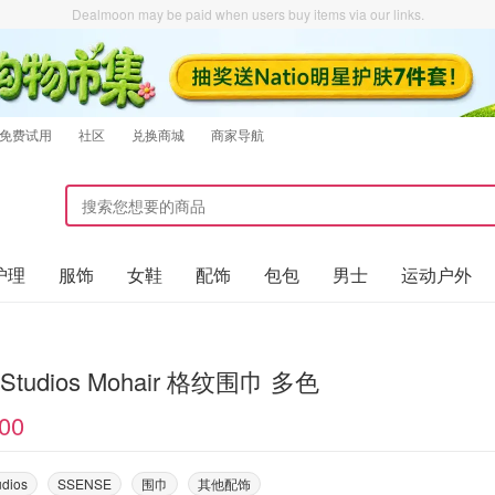
Dealmoon may be paid when users buy items via our links.
免费试用
社区
兑换商城
商家导航
护理
服饰
女鞋
配饰
包包
男士
运动户外
 Studios Mohair 格纹围巾 多色
00
udios
SSENSE
围巾
其他配饰