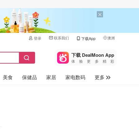
联系我们
澳洲
登录
下载App
🇺🇸
美国
下载 DealMoon App
体验更多精彩
🇨🇳
中国
美食
保健品
家居
家电数码
更多
🇨🇦
加拿大
🇬🇧
汽车
英国
旅游
🇩🇪
德国
母婴儿童
🇫🇷
法国
🇮🇹
意大利