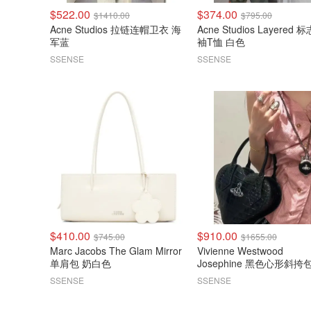
$522.00
$374.00
$1410.00
$795.00
Acne Studios 拉链连帽卫衣 海
Acne Studios Layered 
军蓝
袖T恤 白色
SSENSE
SSENSE
$410.00
$910.00
$745.00
$1655.00
Marc Jacobs The Glam Mirror
Vivienne Westwood
单肩包 奶白色
Josephine 黑色心形斜挎
SSENSE
SSENSE