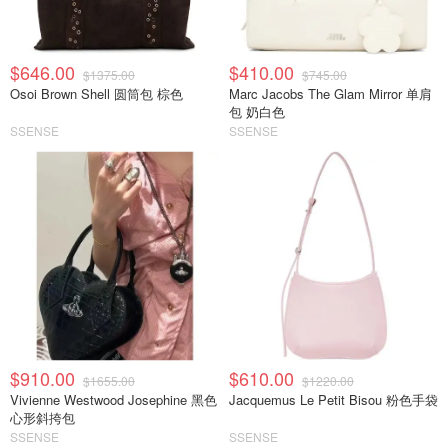
$646.00
$410.00
$1375.00
$745.00
Osoi Brown Shell 圆筒包 棕色
Marc Jacobs The Glam Mirror 单肩
包 奶白色
SSENSE
SSENSE
$910.00
$610.00
$1655.00
$1220.00
Vivienne Westwood Josephine 黑色
Jacquemus Le Petit Bisou 粉色手袋
心形斜挎包
SSENSE
SSENSE