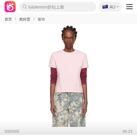
lululemon折扣上新
🇦🇺
Sasa美妆护肤3.5折
AU
SSENSE年中2.5折
FreshBeauty好价汇总
Cettire降价+叠9折
WWS Coles超市实拍
viagogo二手票捡漏
Myer超级周末
The Outnet奢牌1折起
David Jones 3折起
Flannels大牌1折
Perfumes Club护肤1折
AMIRO面罩$251
Amazon折扣汇总
eToro入金$200送$50
Amazon数码好物
ICONIC本周7.5折
ThedoubleF高奢地板价
Moose Knuckles 6折
丝芙兰5折起
EUFY摄像头$98
Selenichast首饰2折
Trip机票酒店促销
YSL送5件彩妆礼
Amazon家居好物
Amazon美妆护肤
雅漾大喷$8
过敏原检测盒$33
伊索独家赠50ml沐浴露
科颜氏高保湿面霜$29
SEALIFE海洋馆门票6折
丝塔芙大白罐$16
订阅Newsletter送香薰
Cult Beauty 6.8折
Harrods圣诞日历$525
LN-CC奢牌私促3折
d'Alba空姐喷雾$16
EVE LOM套装£56
Bernardelli独家4折
Adore Beauty 6折起
CT圣诞日历
Mytheresa奢品2.7折
Luxury Escapes 9折
Currentbody美容仪$881
MOON Garden Live
Roborock扫地机$649
Tingo Life水杯$24
Valentino官网5折
CR洗护套装$23
修丽可4件套$159
Myer彩妆2件7折
GANNI官网4.5折
Stylevana韩妆4折
Tessabit高奢8.5折
OGX洗发水$11
Amazon阿德莱德次日达
卡诗8.5折+赠礼
Philips Hue灯具8折
首页
抢好货
服饰
SSENSE
06-23