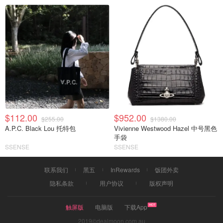
$112.00
$952.00
$255.00
$1380.00
A.P.C. Black Lou 托特包
Vivienne Westwood Hazel 中号黑色
手袋
SSENSE
SSENSE
联系我们
黑五
InRewards
饭团外卖
隐私条款
用户协议
版权声明
触屏版
电脑版
下载App
2019©dealmoon.com.au