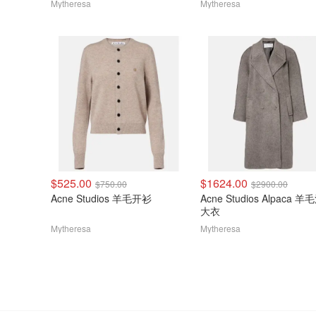
Mytheresa
Mytheresa
$525.00
$1624.00
$750.00
$2900.00
Acne Studios 羊毛开衫
Acne Studios Alpaca 
大衣
Mytheresa
Mytheresa