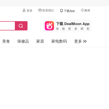
联系我们
澳洲
登录
下载App
🇺🇸
美国
下载 DealMoon App
体验更多精彩
🇨🇳
中国
美食
保健品
家居
家电数码
更多
🇨🇦
加拿大
🇬🇧
汽车
英国
旅游
🇩🇪
德国
母婴儿童
🇫🇷
法国
🇮🇹
意大利
🇦🇺
澳洲
🇳🇿
新西兰