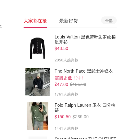
大家都在抢
最新好货
全部
享
Louis Vuitton 黑色荷叶边罗纹棉
质开衫
$43.50
2050人感兴趣
The North Face 黑武士冲锋衣
震撼史低！冲！
£47.00
£155.00
1761人感兴趣
Polo Ralph Lauren 卫衣 四分拉
链
$150.50
$269.00
1441人感兴趣