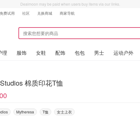
Dealmoon may be paid when users buy items via our links.
免费试用
社区
兑换商城
商家导航
护理
服饰
女鞋
配饰
包包
男士
运动户外
 Studios 棉质印花T恤
00
udios
Mytheresa
T恤
女士上衣