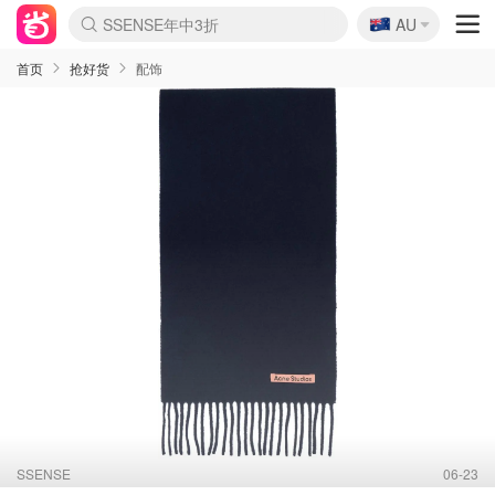
🇦🇺
SSENSE年中3折
AU
lululemon折扣上新
Sasa美妆护肤3.5折
FreshBeauty好价汇总
Cettire降价+叠9折
Farfetch折上8折
WWS Coles超市实拍
viagogo二手票捡漏
Myer清仓1折起
The Outnet奢牌1折起
David Jones 3折起
Flannels大牌1折
Perfumes Club护肤1折
AMIRO返校季6.2折
Oweek抽奖送Airpods
Amazon折扣汇总
eToro入金$200送$50
Amazon数码好物
ICONIC本周7.5折
ThedoubleF高奢地板价
Moose Knuckles 6折
丝芙兰5折起
EUFY官网3.7折起
Selenichast首饰2折
Trip机票酒店促销
YSL送5件彩妆礼
Amazon家居好物
BIGBANG巡演开票
David Jones时尚3折
Amazon美妆护肤
雅漾大喷$8
过敏原检测盒$33
伊索独家赠50ml沐浴露
科颜氏清仓3折
SEALIFE海洋馆门票6折
丝塔芙大白罐$16
订阅Newsletter送香薰
Cult Beauty 6.8折
Harrods圣诞日历2.3折
LN-CC奢牌私促3折
d'Alba空姐喷雾$16
EVE LOM套装逆天2折
Bernardelli独家4折
Adore Beauty 6折起
CT圣诞日历
Mytheresa奢品2.7折
Luxury Escapes 9折
Currentbody美容仪9折
卡诗9折+赠4件礼
MOON Garden Live
ALLSAINTS美衣3折
Roborock扫地机3.7折
Tingo Life水杯$24
Valentino官网5折
CR洗发护发6.3折
首页
抢好货
配饰
SSENSE
06-23