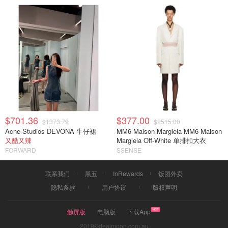
$701.36
$377.00
$1373.79
$2515.00
Acne Studios DEVONA 牛仔裙
MM6 Maison Margiela MM6 Maison
又酷又辣
Margiela Off-White 单排扣大衣
FORWARD
SSENSE
联系我们
黑五
InRewards
饭团外卖
隐私条款
用户协议
版权声明
触屏版
电脑版
下载App
2019©dealmoon.com.au