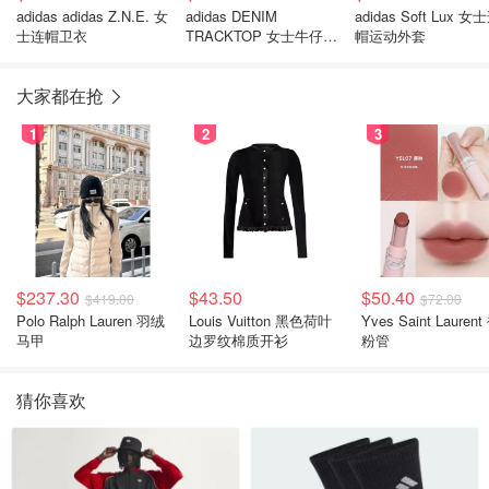
adidas adidas Z.N.E. 女
adidas DENIM
adidas Soft Lux 女
士连帽卫衣
TRACKTOP 女士牛仔夹
帽运动外套
克
大家都在抢
1
2
3
$237.30
$43.50
$50.40
$419.00
$72.00
Polo Ralph Lauren 羽绒
Louis Vuitton 黑色荷叶
Yves Saint Laurent
马甲
边罗纹棉质开衫
粉管
猜你喜欢