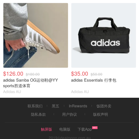
$126.00
$35.00
$180.00
$50.00
adidas Samba OG运动鞋@YY
adidas Essentials 行李包
sports胜道体育
Adidas AU
Adidas AU
联系我们
黑五
InRewards
饭团外卖
隐私条款
用户协议
版权声明
触屏版
电脑版
下载App
2019©dealmoon.com.au