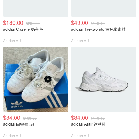
$180.00
$49.00
$200.00
$140.00
adidas Gazelle 奶茶色
adidas Taekwondo 黄色拳击鞋
Adidas AU
Adidas AU
$84.00
$84.00
$160.00
$140.00
adidas 白银拳击鞋
adidas Astir 运动鞋
Adidas AU
Adidas AU