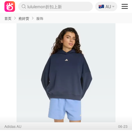
🇦🇺
Sasa美妆护肤3.5折
AU
lululemon折扣上新
SSENSE年中2.5折
FreshBeauty好价汇总
Cettire降价+叠9折
WWS Coles超市实拍
viagogo二手票捡漏
Myer超级周末
The Outnet奢牌1折起
David Jones 3折起
Flannels大牌1折
Perfumes Club护肤1折
AMIRO面罩$251
Amazon折扣汇总
eToro入金$200送$50
Amazon数码好物
ICONIC本周7.5折
ThedoubleF高奢地板价
Moose Knuckles 6折
丝芙兰5折起
EUFY摄像头$98
Selenichast首饰2折
Trip机票酒店促销
YSL送5件彩妆礼
Amazon家居好物
Amazon美妆护肤
雅漾大喷$8
过敏原检测盒$33
伊索独家赠50ml沐浴露
科颜氏高保湿面霜$29
SEALIFE海洋馆门票6折
丝塔芙大白罐$16
订阅Newsletter送香薰
Cult Beauty 6.8折
Harrods圣诞日历$525
LN-CC奢牌私促3折
d'Alba空姐喷雾$16
EVE LOM套装£56
Bernardelli独家4折
Adore Beauty 6折起
CT圣诞日历
Mytheresa奢品2.7折
Luxury Escapes 9折
Currentbody美容仪$881
MOON Garden Live
Roborock扫地机$649
Tingo Life水杯$24
Valentino官网5折
CR洗护套装$23
修丽可4件套$159
Myer彩妆2件7折
GANNI官网4.5折
Stylevana韩妆4折
Tessabit高奢8.5折
OGX洗发水$11
Amazon阿德莱德次日达
卡诗8.5折+赠礼
Philips Hue灯具8折
首页
抢好货
服饰
Adidas AU
06-23