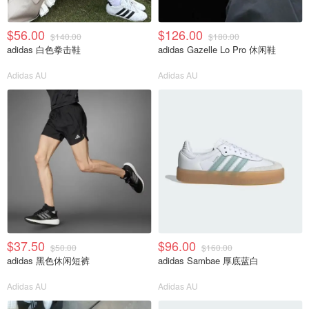
$56.00
$126.00
$140.00
$180.00
adidas 白色拳击鞋
adidas Gazelle Lo Pro 休闲鞋
Adidas AU
Adidas AU
$37.50
$96.00
$50.00
$160.00
adidas 黑色休闲短裤
adidas Sambae 厚底蓝白
Adidas AU
Adidas AU