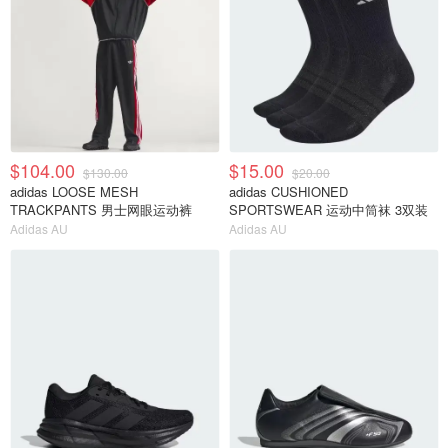
$104.00
$15.00
$130.00
$20.00
adidas LOOSE MESH
adidas CUSHIONED
TRACKPANTS 男士网眼运动裤
SPORTSWEAR 运动中筒袜 3双装
Adidas AU
Adidas AU