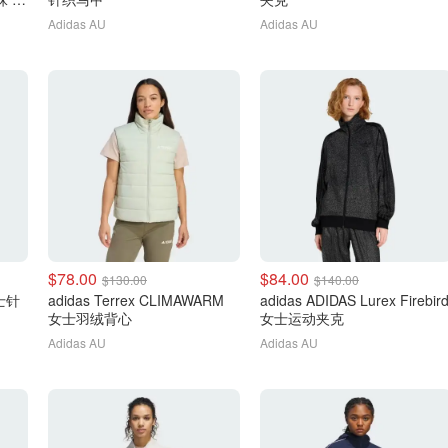
Adidas AU
Adidas AU
$78.00
$84.00
$130.00
$140.00
女士针
adidas Terrex CLIMAWARM
adidas ADIDAS Lurex Firebir
女士羽绒背心
女士运动夹克
Adidas AU
Adidas AU