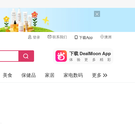
联系我们
澳洲
登录
下载App
🇺🇸
美国
下载 DealMoon App
体验更多精彩
🇨🇳
中国
美食
保健品
家居
家电数码
更多
🇨🇦
加拿大
🇬🇧
汽车
英国
旅游
🇩🇪
德国
母婴儿童
🇫🇷
法国
🇮🇹
意大利