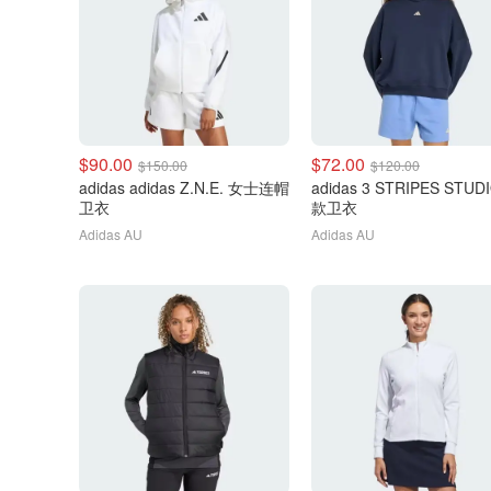
$90.00
$72.00
$150.00
$120.00
adidas adidas Z.N.E. 女士连帽
adidas 3 STRIPES STUD
卫衣
款卫衣
Adidas AU
Adidas AU