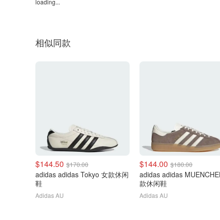
loading...
相似同款
$144.50
$144.00
$170.00
$180.00
adidas adidas Tokyo 女款休闲
adidas adidas MUENCH
鞋
款休闲鞋
Adidas AU
Adidas AU