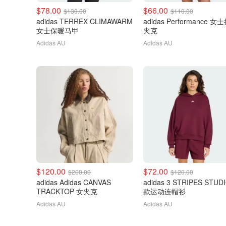
$78.00
$66.00
$130.00
$110.00
adidas TERREX CLIMAWARM
adidas Performance 女
女士保暖马甲
夹克
Adidas AU
Adidas AU
$120.00
$72.00
$200.00
$120.00
adidas Adidas CANVAS
adidas 3 STRIPES STUD
TRACKTOP 女夹克
款运动连帽衫
Adidas AU
Adidas AU