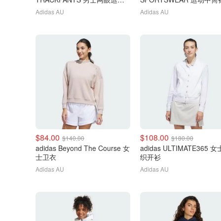
裤
双装
Adidas AU
Adidas AU
$84.00
$108.00
$140.00
$180.00
adidas Beyond The Course 女
adidas ULTIMATE365 
士卫衣
织开衫
Adidas AU
Adidas AU