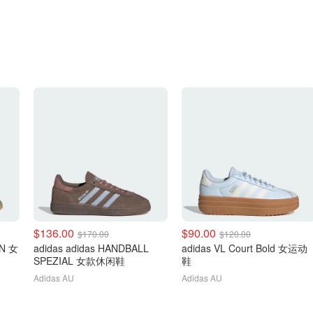
$136.00
$90.00
$170.00
$120.00
EN 女
adidas adidas HANDBALL
adidas VL Court Bold 女运动
SPEZIAL 女款休闲鞋
鞋
Adidas AU
Adidas AU