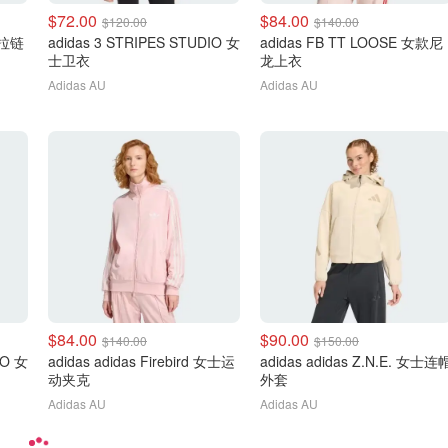
$72.00
$84.00
$120.00
$140.00
士拉链
adidas 3 STRIPES STUDIO 女
adidas FB TT LOOSE 女款尼
士卫衣
龙上衣
Adidas AU
Adidas AU
$84.00
$90.00
$140.00
$150.00
IO 女
adidas adidas Firebird 女士运
adidas adidas Z.N.E. 女士连
动夹克
外套
Adidas AU
Adidas AU