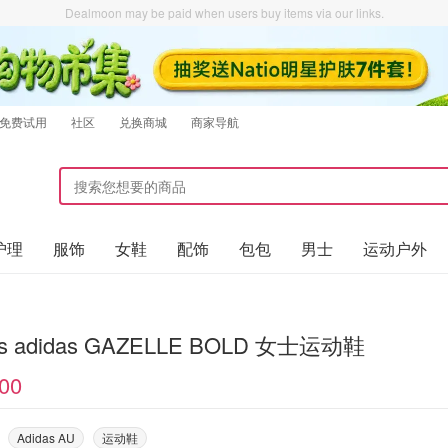
Dealmoon may be paid when users buy items via our links.
免费试用
社区
兑换商城
商家导航
护理
服饰
女鞋
配饰
包包
男士
运动户外
as adidas GAZELLE BOLD 女士运动鞋
00
Adidas AU
运动鞋