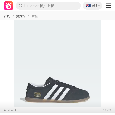
🇦🇺
AU
Sasa美妆护肤3.5折
SSENSE年中2.5折
FreshBeauty好价汇总
Cettire降价+叠9折
WWS Coles超市实拍
viagogo二手票捡漏
Myer超级周末
The Outnet奢牌1折起
David Jones 3折起
Flannels大牌1折
Perfumes Club护肤1折
AMIRO面罩$251
Amazon折扣汇总
eToro入金$200送$50
Amazon数码好物
ICONIC本周7.5折
ThedoubleF高奢地板价
Moose Knuckles 6折
丝芙兰5折起
EUFY摄像头$98
Selenichast首饰2折
Trip机票酒店促销
YSL送5件彩妆礼
Amazon家居好物
Amazon美妆护肤
雅漾大喷$8
过敏原检测盒$33
伊索独家赠50ml沐浴露
科颜氏高保湿面霜$29
SEALIFE海洋馆门票6折
丝塔芙大白罐$16
订阅Newsletter送香薰
Cult Beauty 6.8折
Harrods圣诞日历$525
LN-CC奢牌私促3折
d'Alba空姐喷雾$16
EVE LOM套装£56
Bernardelli独家4折
Adore Beauty 6折起
CT圣诞日历
Mytheresa奢品2.7折
Luxury Escapes 9折
Currentbody美容仪$881
MOON Garden Live
Roborock扫地机$649
Tingo Life水杯$24
Valentino官网5折
CR洗护套装$23
修丽可4件套$159
Myer彩妆2件7折
GANNI官网4.5折
Stylevana韩妆4折
Tessabit高奢8.5折
OGX洗发水$11
Amazon阿德莱德次日达
卡诗8.5折+赠礼
Philips Hue灯具8折
首页
抢好货
女鞋
Adidas AU
08-02