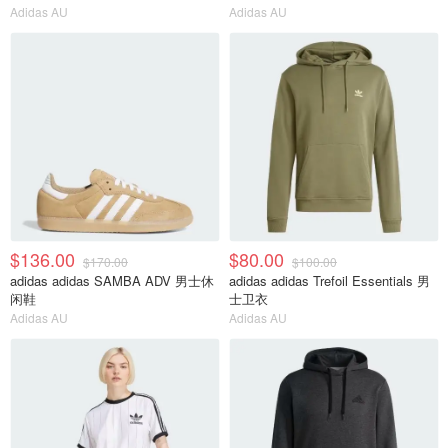
Adidas AU
Adidas AU
$136.00
$80.00
$170.00
$100.00
adidas adidas SAMBA ADV 男士休
adidas adidas Trefoil Essentials 男
闲鞋
士卫衣
Adidas AU
Adidas AU