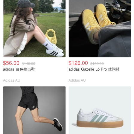
$56.00
$126.00
$140.00
$180.00
adidas 白色拳击鞋
adidas Gazelle Lo Pro 休闲鞋
Adidas AU
Adidas AU