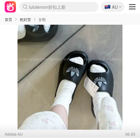
🇦🇺
Sasa美妆护肤3.5折
AU
lululemon折扣上新
SSENSE年中2.5折
FreshBeauty好价汇总
Cettire降价+叠9折
WWS Coles超市实拍
viagogo二手票捡漏
Myer超级周末
The Outnet奢牌1折起
David Jones 3折起
Flannels大牌1折
Perfumes Club护肤1折
AMIRO面罩$251
Amazon折扣汇总
eToro入金$200送$50
Amazon数码好物
ICONIC本周7.5折
ThedoubleF高奢地板价
Moose Knuckles 6折
丝芙兰5折起
EUFY摄像头$98
Selenichast首饰2折
Trip机票酒店促销
YSL送5件彩妆礼
Amazon家居好物
Amazon美妆护肤
雅漾大喷$8
过敏原检测盒$33
伊索独家赠50ml沐浴露
科颜氏高保湿面霜$29
SEALIFE海洋馆门票6折
丝塔芙大白罐$16
订阅Newsletter送香薰
Cult Beauty 6.8折
Harrods圣诞日历$525
LN-CC奢牌私促3折
d'Alba空姐喷雾$16
EVE LOM套装£56
Bernardelli独家4折
Adore Beauty 6折起
CT圣诞日历
Mytheresa奢品2.7折
Luxury Escapes 9折
Currentbody美容仪$881
MOON Garden Live
Roborock扫地机$649
Tingo Life水杯$24
Valentino官网5折
CR洗护套装$23
修丽可4件套$159
Myer彩妆2件7折
GANNI官网4.5折
Stylevana韩妆4折
Tessabit高奢8.5折
OGX洗发水$11
Amazon阿德莱德次日达
卡诗8.5折+赠礼
Philips Hue灯具8折
首页
抢好货
女鞋
Adidas AU
06-23