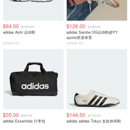
$84.00
$126.00
$140.00
$180.00
adidas Astir 运动鞋
adidas Samba OG运动鞋@YY
sports胜道体育
Adidas AU
Adidas AU
$35.00
$144.50
$50.00
$170.00
adidas Essentials 行李包
adidas adidas Tokyo 女款休闲鞋