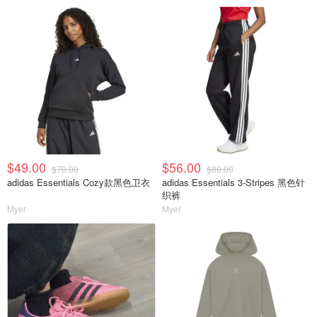
$49.00
$56.00
$70.00
$80.00
adidas Essentials Cozy款黑色卫衣
adidas Essentials 3-Stripes 黑色针
织裤
Myer
Myer