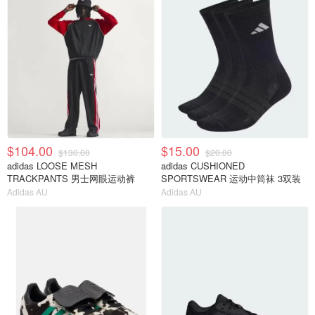
$104.00
$15.00
$130.00
$20.00
adidas LOOSE MESH
adidas CUSHIONED
TRACKPANTS 男士网眼运动裤
SPORTSWEAR 运动中筒袜 3双装
Adidas AU
Adidas AU