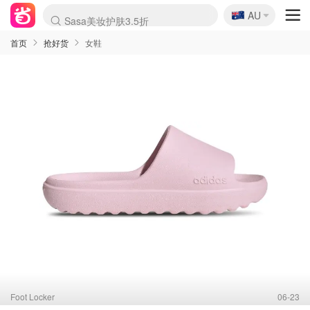
🇦🇺
Sasa美妆护肤3.5折
AU
lululemon本周上新
SSENSE年中3折
FreshBeauty好价汇总
Cettire降价+叠9折
Farfetch折上8折
WWS Coles超市实拍
viagogo二手票捡漏
Myer清仓1折起
The Outnet奢牌1折起
David Jones 3折起
Flannels大牌1折
Perfumes Club护肤1折
AMIRO返校季6.2折
Oweek抽奖送Airpods
Amazon折扣汇总
eToro入金$200送$50
Amazon数码好物
ICONIC本周7.5折
ThedoubleF高奢地板价
Moose Knuckles 6折
丝芙兰5折起
EUFY官网3.7折起
Selenichast首饰2折
Trip机票酒店促销
YSL送5件彩妆礼
Amazon家居好物
BIGBANG巡演开票
David Jones时尚3折
Amazon美妆护肤
雅漾大喷$8
过敏原检测盒$33
伊索独家赠50ml沐浴露
科颜氏送高保湿面霜
SEALIFE海洋馆门票6折
丝塔芙大白罐$16
订阅Newsletter送香薰
Cult Beauty 6.8折
Harrods圣诞日历2.3折
LN-CC奢牌私促3折
d'Alba空姐喷雾$16
EVE LOM套装逆天2折
Bernardelli独家4折
Adore Beauty 6折起
CT圣诞日历
Mytheresa奢品2.7折
首页
抢好货
女鞋
Foot Locker
06-23