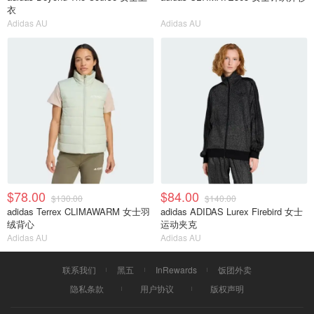
衣
Adidas AU
Adidas AU
$78.00
$84.00
$130.00
$140.00
adidas Terrex CLIMAWARM 女士羽
adidas ADIDAS Lurex Firebird 女士
绒背心
运动夹克
Adidas AU
Adidas AU
联系我们
黑五
InRewards
饭团外卖
隐私条款
用户协议
版权声明