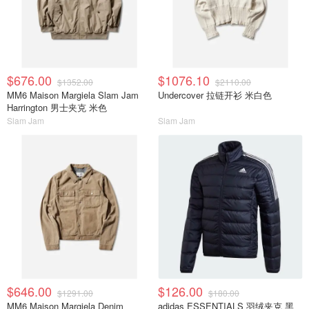
$676.00
$1076.10
$1352.00
$2110.00
MM6 Maison Margiela Slam Jam
Undercover 拉链开衫 米白色
Harrington 男士夹克 米色
Slam Jam
Slam Jam
$646.00
$126.00
$1291.00
$180.00
MM6 Maison Margiela Denim
adidas ESSENTIALS 羽绒夹克 黑