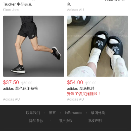
Trucker 牛仔夹克
色
Slam Jam
Adidas AU
$37.50
$54.00
$50.00
$90.00
adidas 黑色休闲短裤
adidas 厚底拖鞋
升温了该买拖鞋啦！
Adidas AU
Adidas AU
联系我们
黑五
InRewards
饭团外卖
隐私条款
用户协议
版权声明