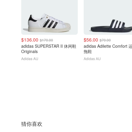
$136.00
$56.00
$170.00
$70.00
adidas SUPERSTAR II 休闲鞋
adidas Adilette Comfort
Originals
拖鞋
Adidas AU
Adidas AU
猜你喜欢