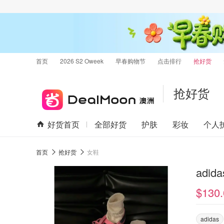
首页
2026 S2 Oweek
早春购物节
点击排行
抢好货
抢好货
好货首页
全部好货
护肤
彩妆
个人
首页
抢好货
女鞋
adid
$130.
adidas