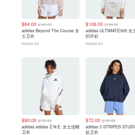
$84.00
$108.00
$140.00
$180.00
adidas Beyond The Course 女
adidas ULTIMATE365 
士卫衣
织开衫
Adidas AU
Adidas AU
$90.00
$72.00
$150.00
$120.00
adidas adidas Z.N.E. 女士连帽
adidas 3 STRIPES STUD
卫衣
款卫衣