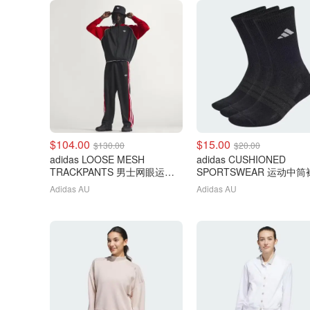
$104.00
$15.00
$130.00
$20.00
adidas LOOSE MESH
adidas CUSHIONED
TRACKPANTS 男士网眼运动
SPORTSWEAR 运动中筒袜
裤
双装
Adidas AU
Adidas AU