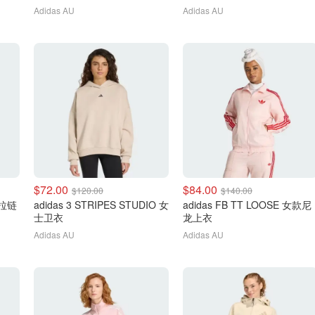
Adidas AU
Adidas AU
$72.00
$84.00
$120.00
$140.00
士拉链
adidas 3 STRIPES STUDIO 女
adidas FB TT LOOSE 女款尼
士卫衣
龙上衣
Adidas AU
Adidas AU