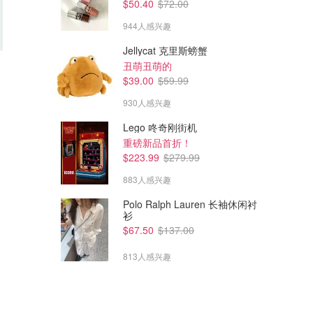
$50.40
$72.00
944人感兴趣
Jellycat 克里斯螃蟹
丑萌丑萌的
$39.00
$59.99
$127.50
$80.00
$170.00
$100.00
930人感兴趣
adidas Handball Spezial 粉色
adidas ADVANTAGE 白色板鞋
Lego 咚奇刚街机
Adidas AU
Adidas AU
重磅新品首折！
$223.99
$279.99
883人感兴趣
Polo Ralph Lauren 长袖休闲衬
衫
$67.50
$137.00
813人感兴趣