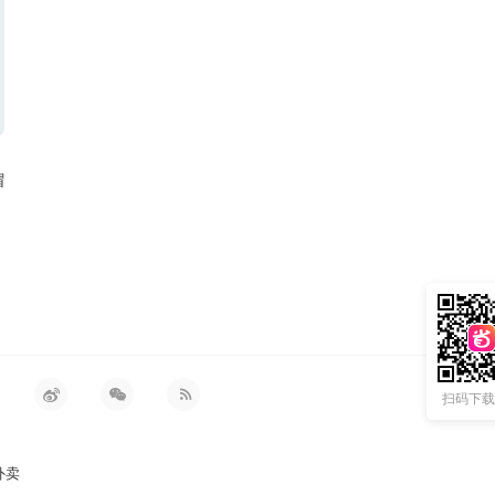
帽
扫码下载 
外卖