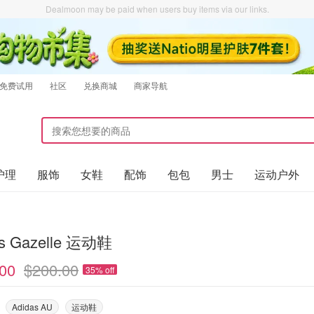
Dealmoon may be paid when users buy items via our links.
免费试用
社区
兑换商城
商家导航
护理
服饰
女鞋
配饰
包包
男士
运动户外
as Gazelle 运动鞋
00
$200.00
35% off
Adidas AU
运动鞋