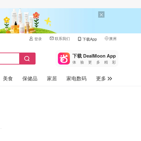
联系我们
澳洲
登录
下载App
🇺🇸
美国
下载 DealMoon App
体验更多精彩
🇨🇳
中国
美食
保健品
家居
家电数码
更多
🇨🇦
加拿大
🇬🇧
汽车
英国
旅游
🇩🇪
德国
母婴儿童
🇫🇷
法国
🇮🇹
意大利