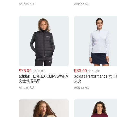
Adidas AU
Adidas AU
$78.00
$66.00
$130.00
$110.00
adidas TERREX CLIMAWARM
adidas Performance 女
女士保暖马甲
夹克
Adidas AU
Adidas AU