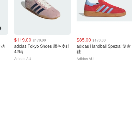
$119.00
$85.00
$170.00
$170.00
 运动
adidas Tokyo Shoes 黑色皮鞋
adidas Handball Spezial 复古
42码
鞋
Adidas AU
Adidas AU