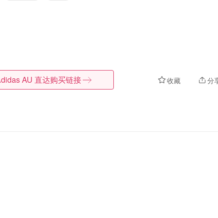
didas AU
直达购买链接
收藏
分