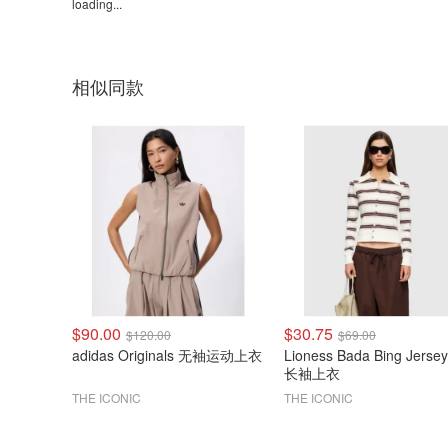
loading...
相似同款
$90.00
$30.75
$120.00
$69.00
adidas Originals 无袖运动上衣
Lioness Bada Bing Jerse
长袖上衣
THE ICONIC
THE ICONIC