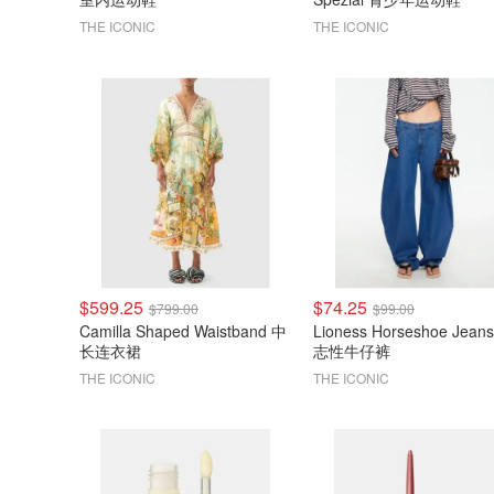
THE ICONIC
THE ICONIC
$599.25
$74.25
$799.00
$99.00
Camilla Shaped Waistband 中
Lioness Horseshoe Jean
长连衣裙
志性牛仔裤
THE ICONIC
THE ICONIC