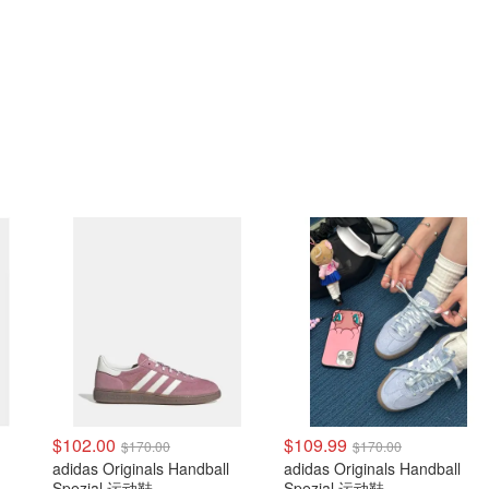
$102.00
$109.99
$170.00
$170.00
adidas Originals Handball
adidas Originals Handball
Spezial 运动鞋
Spezial 运动鞋