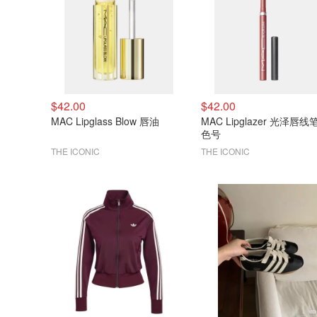
$42.00
$42.00
MAC Lipglass Blow 唇油
MAC Lipglazer 光泽唇线
色号
THE ICONIC
THE ICONIC