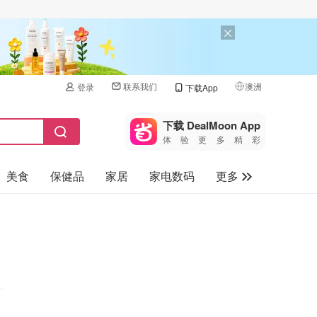
联系我们
澳洲
登录
下载App
🇺🇸
美国
下载 DealMoon App
体验更多精彩
🇨🇳
中国
美食
保健品
家居
家电数码
更多
🇨🇦
加拿大
🇬🇧
汽车
英国
旅游
🇩🇪
德国
母婴儿童
🇫🇷
法国
🇮🇹
意大利