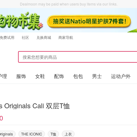
Dealmoon may be paid when users buy items via our links.
免费试用
社区
兑换商城
商家导航
护理
服饰
女鞋
配饰
包包
男士
运动户外
s Originals Cali 双层T恤
0
riginals
THE ICONIC
T恤
上衣