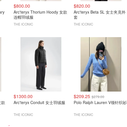
$800.00
$820.00
ary
Arc'teryx Thorium Hoody 女款
Arc'teryx Beta SL 女士夹克外
连帽羽绒服
套
THE ICONIC
THE ICONIC
$1300.00
$209.25
$279.00
 女款
Arc'teryx Conduit 女士羽绒服
Polo Ralph Lauren V领针织衫
THE ICONIC
THE ICONIC