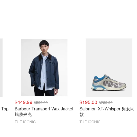
$449.99
$195.00
$599.99
$260.00
y Top
Barbour Transport Wax Jacket
Salomon XT-Whisper 男女同
蜡质夹克
款
THE ICONIC
THE ICONIC