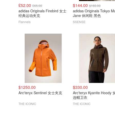
£52.00
$144.00
£65.00
$160.00
adidas Originals Firebird 女士
adidas Originals Tokyo M
经典运动夹克
Jane 休闲鞋 黑色
Flannels
SSENSE
$1250.00
$330.00
Arc'teryx Sentinel 女士夹克
Arc'teryx Kyanite Hoody
连帽卫衣
THE ICONIC
THE ICONIC