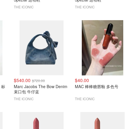
THE ICONIC
THE ICONIC
$540.00
$40.00
$720.00
s 标
Marc Jacobs The Bow Denim
MAC 棒棒糖唇釉 多色号
束口包 牛仔蓝
THE ICONIC
THE ICONIC