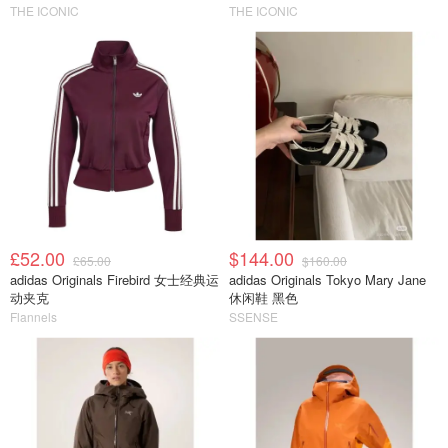
THE ICONIC
THE ICONIC
£52.00
$144.00
£65.00
$160.00
adidas Originals Firebird 女士经典运
adidas Originals Tokyo Mary Jane
动夹克
休闲鞋 黑色
Flannels
SSENSE