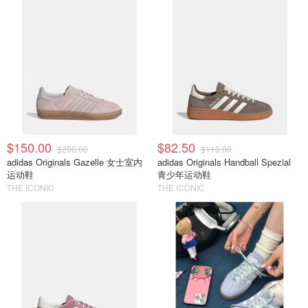
$150.00
$82.50
$200.00
$110.00
adidas Originals Gazelle 女士室内
adidas Originals Handball Spezial
运动鞋
青少年运动鞋
THE ICONIC
THE ICONIC