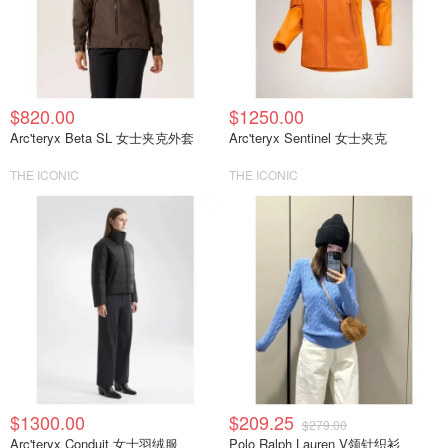
$820.00
$1250.00
Arc'teryx Beta SL 女士夹克外套
Arc'teryx Sentinel 女士夹克
THE ICONIC
THE ICONIC
$1300.00
$209.25
$279.00
Arc'teryx Conduit 女士羽绒服
Polo Ralph Lauren V领针织衫