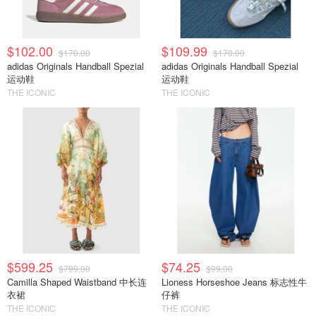
$102.00
$109.99
$170.00
$170.00
adidas Originals Handball Spezial
adidas Originals Handball Spezial
运动鞋
运动鞋
THE ICONIC
THE ICONIC
$599.25
$74.25
$799.00
$99.00
Camilla Shaped Waistband 中长连
Lioness Horseshoe Jeans 标志性牛
衣裙
仔裤
THE ICONIC
THE ICONIC