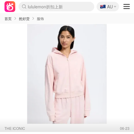
🇦🇺
lululemon折扣上新
AU
Sasa美妆护肤3.5折
SSENSE年中3折
FreshBeauty好价汇总
Cettire降价+叠9折
WWS Coles超市实拍
viagogo二手票捡漏
Myer超级周末1折
The Outnet奢牌1折起
David Jones 3折起
Flannels大牌1折
Perfumes Club护肤1折
AMIRO返校季6.2折
Amazon折扣汇总
eToro入金$200送$50
Amazon数码好物
ICONIC本周7.5折
ThedoubleF高奢地板价
Moose Knuckles 6折
丝芙兰5折起
EUFY官网3.7折起
Selenichast首饰2折
Trip机票酒店促销
YSL送5件彩妆礼
Amazon家居好物
Amazon美妆护肤
雅漾大喷$8
过敏原检测盒$33
伊索独家赠50ml沐浴露
科颜氏清仓3折
SEALIFE海洋馆门票6折
丝塔芙大白罐$16
订阅Newsletter送香薰
Cult Beauty 6.8折
Harrods圣诞日历2.3折
LN-CC奢牌私促3折
d'Alba空姐喷雾$16
EVE LOM套装逆天2折
Bernardelli独家4折
Adore Beauty 6折起
CT圣诞日历
Mytheresa奢品2.7折
Luxury Escapes 9折
Currentbody美容仪9折
MOON Garden Live
Roborock扫地机3.7折
Tingo Life水杯$24
Valentino官网5折
CR洗发护发6.3折
修丽可套装7.4折
Myer彩妆2件7折
GANNI官网4.5折
Stylevana韩妆4折
Tessabit高奢8.5折
OGX洗护4折
Amazon阿德莱德次日达
卡诗8.5折+赠礼
Philips Hue灯具8折
首页
抢好货
服饰
THE ICONIC
06-23