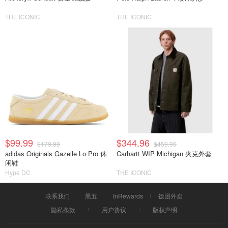
THE ICONIC
THE ICONIC
$99.99
$344.96
$179.99
$459.95
adidas Originals Gazelle Lo Pro 休
Carhartt WIP Michigan 夹克外套
闲鞋
Hype DC
THE ICONIC
联系我们
黑五
InRewards
饭团外卖
隐私条款
用户协议
版权声明