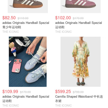
$82.50
$102.00
$110.00
$170.00
adidas Originals Handball Spezial
adidas Originals Handball Spezial
青少年运动鞋
运动鞋
THE ICONIC
THE ICONIC
$109.99
$599.25
$170.00
$799.00
adidas Originals Handball Spezial
Camilla Shaped Waistband 中长连
运动鞋
衣裙
THE ICONIC
THE ICONIC