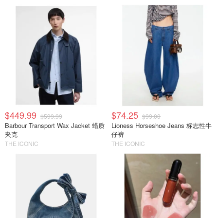
$449.99
$74.25
$599.99
$99.00
Barbour Transport Wax Jacket 蜡质
Lioness Horseshoe Jeans 标志性牛
夹克
仔裤
THE ICONIC
THE ICONIC