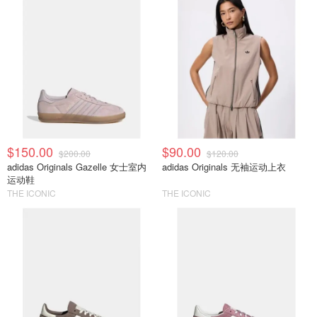
$150.00
$90.00
$200.00
$120.00
adidas Originals Gazelle 女士室内
adidas Originals 无袖运动上衣
运动鞋
THE ICONIC
THE ICONIC