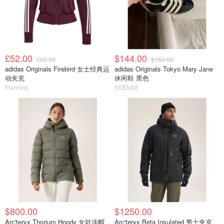
£52.00
$144.00
£65.00
$160.00
adidas Originals Firebird 女士经典运
adidas Originals Tokyo Mary Jane
动夹克
休闲鞋 黑色
Flannels
SSENSE
$800.00
$1250.00
Arc'teryx Thorium Hoody 女款连帽
Arc'teryx Beta Insulated 男士夹克