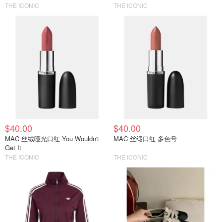
THE ICONIC
THE ICONIC
$40.00
$40.00
MAC 丝绒哑光口红 You Wouldn't
MAC 丝缎口红 多色号
Get It
THE ICONIC
THE ICONIC