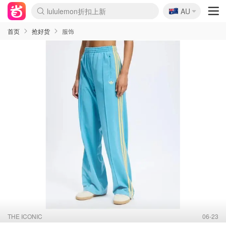
🇦🇺
Sasa美妆护肤3.5折
AU
lululemon折扣上新
SSENSE年中2.5折
FreshBeauty好价汇总
Cettire降价+叠9折
WWS Coles超市实拍
viagogo二手票捡漏
Myer超级周末
The Outnet奢牌1折起
David Jones 3折起
Flannels大牌1折
Perfumes Club护肤1折
AMIRO面罩$251
Amazon折扣汇总
eToro入金$200送$50
Amazon数码好物
ICONIC本周7.5折
ThedoubleF高奢地板价
Moose Knuckles 6折
丝芙兰5折起
EUFY摄像头$98
Selenichast首饰2折
Trip机票酒店促销
YSL送5件彩妆礼
Amazon家居好物
Amazon美妆护肤
雅漾大喷$8
过敏原检测盒$33
伊索独家赠50ml沐浴露
科颜氏高保湿面霜$29
SEALIFE海洋馆门票6折
丝塔芙大白罐$16
订阅Newsletter送香薰
Cult Beauty 6.8折
Harrods圣诞日历$525
LN-CC奢牌私促3折
d'Alba空姐喷雾$16
EVE LOM套装£56
Bernardelli独家4折
Adore Beauty 6折起
CT圣诞日历
Mytheresa奢品2.7折
Luxury Escapes 9折
Currentbody美容仪$881
MOON Garden Live
Roborock扫地机$649
Tingo Life水杯$24
Valentino官网5折
CR洗护套装$23
修丽可4件套$159
Myer彩妆2件7折
GANNI官网4.5折
Stylevana韩妆4折
Tessabit高奢8.5折
OGX洗发水$11
Amazon阿德莱德次日达
卡诗8.5折+赠礼
Philips Hue灯具8折
首页
抢好货
服饰
THE ICONIC
06-23