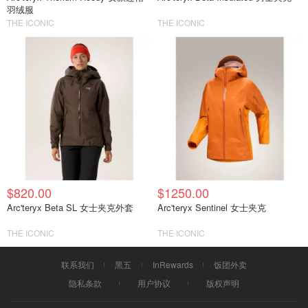
羽绒服
THE ICONIC
THE ICONIC
$820.00
$1250.00
Arc'teryx Beta SL 女士夹克外套
Arc'teryx Sentinel 女士夹克
THE ICONIC
THE ICONIC
联系我们
黑五
InRewards
饭团外卖
隐私条款
用户协议
版权声明