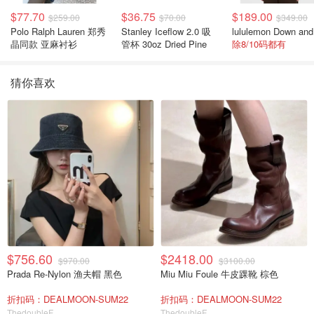
$77.70
$36.75
$189.00
$259.00
$70.00
$349.00
Polo Ralph Lauren 郑秀
Stanley Iceflow 2.0 吸
晶同款 亚麻衬衫
管杯 30oz Dried Pine
除8/10码都有
猜你喜欢
$756.60
$2418.00
$970.00
$3100.00
Prada Re-Nylon 渔夫帽 黑色
Miu Miu Foule 牛皮踝靴 棕色
折扣码：DEALMOON-SUM22
折扣码：DEALMOON-SUM22
ThedoubleF
ThedoubleF