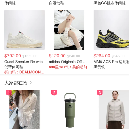
休闲鞋
白运动鞋
黑色GG帆布休闲鞋
$792.00
$120.00
$264.00
$1650.00
$240.00
$545.00
Gucci Sneaker Re-web
adidas Originals Off-White Ghost Sprint 运动鞋
MM6 ACS Pro 运动
低帮休闲鞋
miu里miu气！美的超前
黑黄银
折扣码：DEALMOON-AOT26
大家都在抢
1
2
3