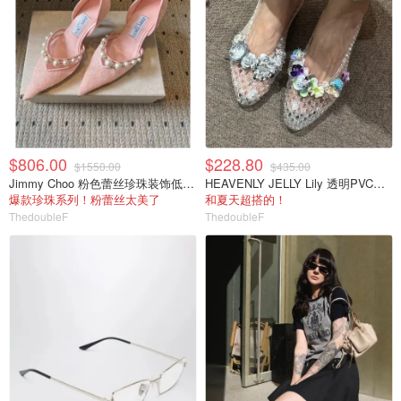
$806.00
$228.80
$1550.00
$435.00
Jimmy Choo 粉色蕾丝珍珠装饰低胸内衣
HEAVENLY JELLY Lily 透明PVC芭蕾鞋 珠饰花
爆款珍珠系列！粉蕾丝太美了
和夏天超搭的！
ThedoubleF
ThedoubleF