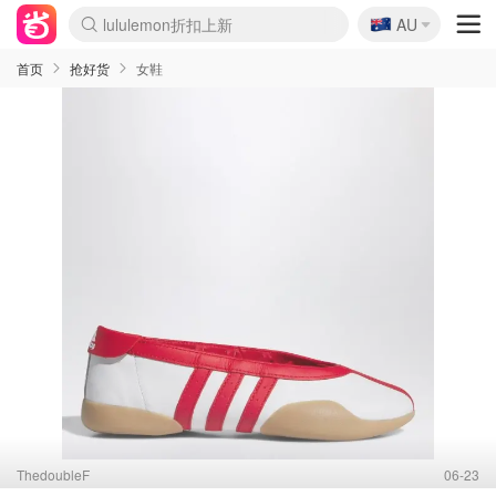
🇦🇺
Sasa美妆护肤3.5折
AU
lululemon折扣上新
SSENSE年中3折
FreshBeauty好价汇总
Cettire降价+叠9折
Farfetch折上8折
WWS Coles超市实拍
viagogo二手票捡漏
Myer清仓1折起
The Outnet奢牌1折起
David Jones 3折起
Flannels大牌1折
Perfumes Club护肤1折
AMIRO返校季6.2折
Oweek抽奖送Airpods
Amazon折扣汇总
eToro入金$200送$50
Amazon数码好物
ICONIC本周7.5折
ThedoubleF高奢地板价
Moose Knuckles 6折
丝芙兰5折起
EUFY官网3.7折起
Selenichast首饰2折
Trip机票酒店促销
YSL送5件彩妆礼
Amazon家居好物
BIGBANG巡演开票
David Jones时尚3折
Amazon美妆护肤
雅漾大喷$8
过敏原检测盒$33
伊索独家赠50ml沐浴露
科颜氏清仓3折
SEALIFE海洋馆门票6折
丝塔芙大白罐$16
订阅Newsletter送香薰
Cult Beauty 6.8折
Harrods圣诞日历2.3折
LN-CC奢牌私促3折
d'Alba空姐喷雾$16
EVE LOM套装逆天2折
Bernardelli独家4折
Adore Beauty 6折起
CT圣诞日历
Mytheresa奢品2.7折
Luxury Escapes 9折
Currentbody美容仪9折
卡诗9折+赠4件礼
MOON Garden Live
ALLSAINTS美衣3折
Roborock扫地机3.7折
Tingo Life水杯$24
Valentino官网5折
CR洗发护发6.3折
首页
抢好货
女鞋
ThedoubleF
06-23