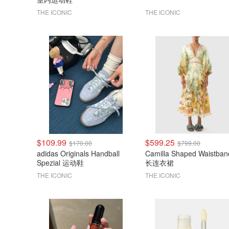
THE ICONIC
THE ICONIC
$109.99
$599.25
$170.00
$799.00
adidas Originals Handball
Camilla Shaped Waistba
Spezial 运动鞋
长连衣裙
THE ICONIC
THE ICONIC