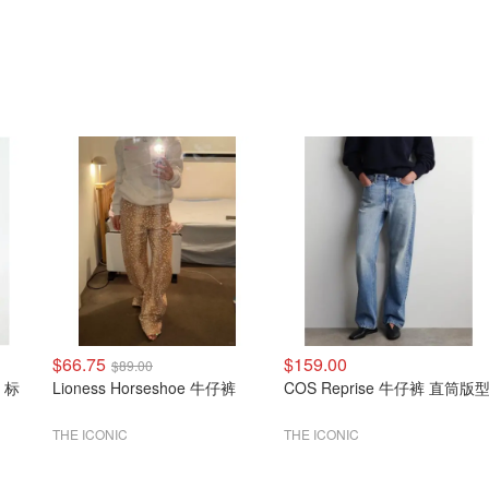
$66.75
$159.00
$89.00
s 标
Lioness Horseshoe 牛仔裤
COS Reprise 牛仔裤 直筒版
THE ICONIC
THE ICONIC