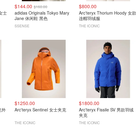
$144.00
$800.00
$160.00
d 女士
adidas Originals Tokyo Mary
Arc'teryx Thorium Hoody 女
Jane 休闲鞋 黑色
连帽羽绒服
SSENSE
THE ICONIC
$1250.00
$1800.00
夹克外
Arc'teryx Sentinel 女士夹克
Arc'teryx Fissile SV 男款羽绒
夹克
THE ICONIC
THE ICONIC