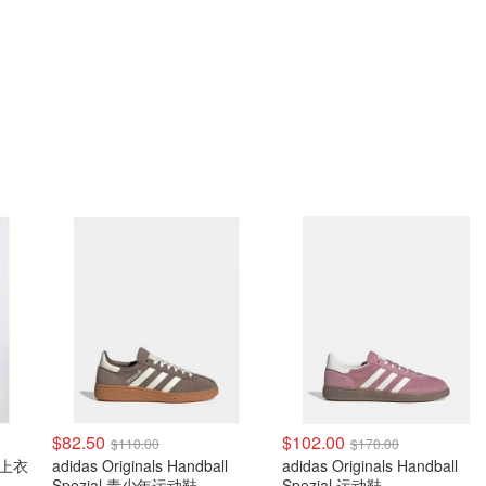
$82.50
$102.00
$110.00
$170.00
运动上衣
adidas Originals Handball
adidas Originals Handball
Spezial 青少年运动鞋
Spezial 运动鞋