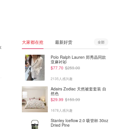
🇦🇺
澳洲
🇳🇿
新西兰
大家都在抢
最新好货
全部
享
Polo Ralph Lauren 郑秀晶同款
亚麻衬衫
$77.70
$259.00
2135人感兴趣
Adairs Zodiac 天然被套套装 自
然色
$29.99
$159.99
1678人感兴趣
Stanley Iceflow 2.0 吸管杯 30oz
Dried Pine