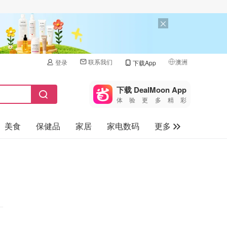
联系我们
澳洲
登录
下载App
🇺🇸
美国
下载 DealMoon App
体验更多精彩
🇨🇳
中国
美食
保健品
家居
家电数码
更多
🇨🇦
加拿大
🇬🇧
汽车
英国
旅游
🇩🇪
德国
母婴儿童
🇫🇷
法国
🇮🇹
意大利