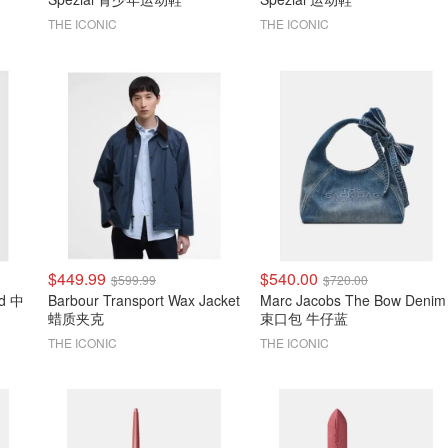
THE ICONIC
THE ICONIC
$449.99
$540.00
$599.99
$720.00
nd 中
Barbour Transport Wax Jacket
Marc Jacobs The Bow Denim
蜡质夹克
束口包 牛仔蓝
THE ICONIC
THE ICONIC