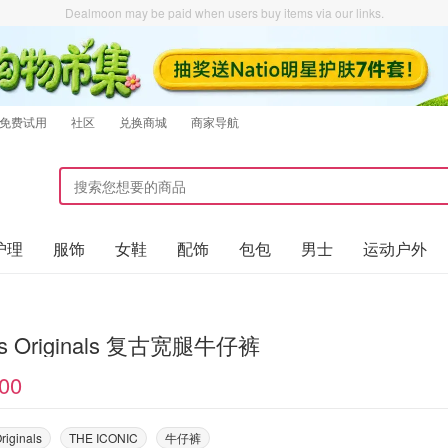
Dealmoon may be paid when users buy items via our links.
免费试用
社区
兑换商城
商家导航
护理
服饰
女鞋
配饰
包包
男士
运动户外
as Originals 复古宽腿牛仔裤
00
riginals
THE ICONIC
牛仔裤