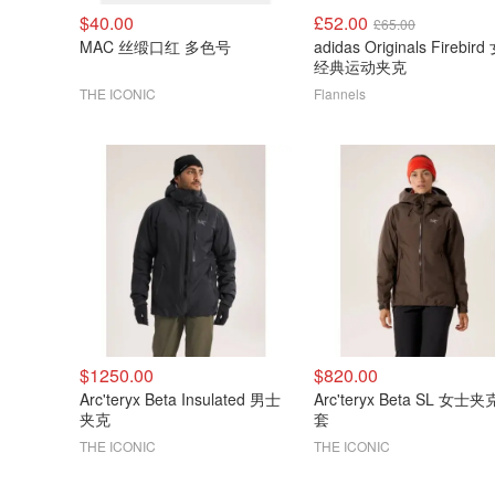
$40.00
£52.00
£65.00
MAC 丝缎口红 多色号
adidas Originals Firebir
经典运动夹克
THE ICONIC
Flannels
$1250.00
$820.00
Arc'teryx Beta Insulated 男士
Arc'teryx Beta SL 女士
夹克
套
THE ICONIC
THE ICONIC