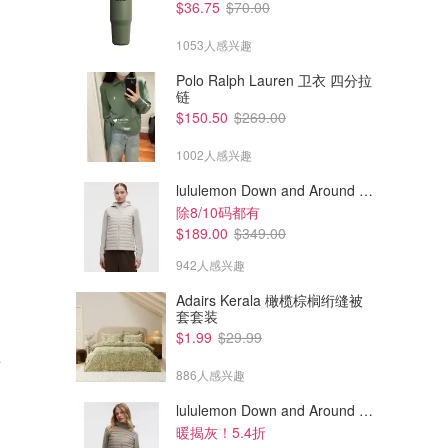
$36.75
$70.00
1053人感兴趣
Polo Ralph Lauren 卫衣 四分拉
链
$150.50
$269.00
1002人感兴趣
lululemon Down and Around 羽绒夹克
除8/10码都有
$189.00
$349.00
942人感兴趣
Adairs Kerala 橄榄棕榈绗缝被
套套装
$99.00
$435.00
$1.99
$29.99
型
Lioness Sloane Jeans 牛仔裤
Andersson Bell Trunk 宽松叠
层牛仔裤 男女同款
886人感兴趣
THE ICONIC
THE ICONIC
lululemon Down and Around 羽绒夹克
暖揭灰！5.4折