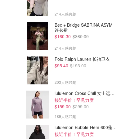
214人感兴趣
Bec + Bridge SABRINA ASYM
连衣裙
$160.30
$380.00
214人感兴趣
Polo Ralph Lauren 长袖卫衣
$95.40
$193.00
203人感兴趣
lululemon Cross Chill 女士运动外套
接近半价！罕见力度
$130.00
$144.50
$220.00
$170.00
$159.00
$299.00
incu Italia 60s 黄色夜靛蓝运动
adidas adidas Tokyo 女款休闲
鞋
鞋
189人感兴趣
Dealmoon澳新省钱快报
Adidas AU
lululemon Bubble-Hem 600蓬松羽绒夹克
接近半价！罕见力度