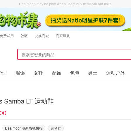
Dealmoon may be paid when users buy items via our links.
免费试用
社区
兑换商城
商家导航
护理
服饰
女鞋
配饰
包包
男士
运动户外
as Samba LT 运动鞋
00
Dealmoon澳新省钱快报
运动鞋