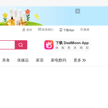
联系我们
澳洲
登录
下载App
🇺🇸
美国
下载 DealMoon App
体验更多精彩
🇨🇳
中国
美食
保健品
家居
家电数码
更多
🇨🇦
加拿大
🇬🇧
汽车
英国
旅游
🇩🇪
德国
母婴儿童
🇫🇷
法国
🇮🇹
意大利