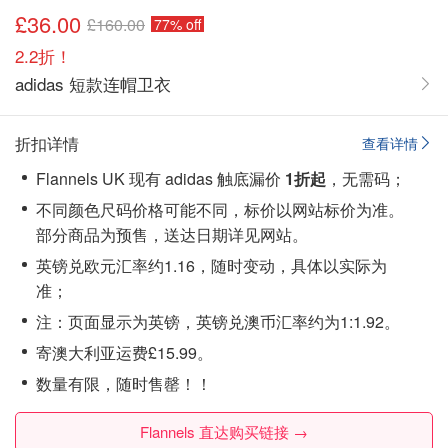
£36.00
£160.00
77% off
2.2折！
adidas 短款连帽卫衣
折扣详情
查看详情
Flannels UK 现有 adidas 触底漏价
1折起
，无需码；
不同颜色尺码价格可能不同，标价以网站标价为准。
部分商品为预售，送达日期详见网站。
英镑兑欧元汇率约1.16，随时变动，具体以实际为
准；
注：页面显示为英镑，英镑兑澳币汇率约为1:1.92。
寄澳大利亚运费£15.99。
数量有限，随时售罄！！
Flannels 直达购买链接 →