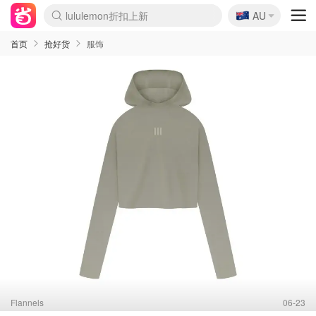
lululemon折扣上新
🇦🇺
AU
Sasa美妆护肤3.5折
SSENSE年中3折
FreshBeauty好价汇总
Cettire降价+叠9折
Farfetch折上8折
WWS Coles超市实拍
viagogo二手票捡漏
Myer清仓1折起
The Outnet奢牌1折起
David Jones 3折起
Flannels大牌1折
Perfumes Club护肤1折
AMIRO返校季6.2折
Oweek抽奖送Airpods
Amazon折扣汇总
eToro入金$200送$50
Amazon数码好物
ICONIC本周7.5折
ThedoubleF高奢地板价
Moose Knuckles 6折
丝芙兰5折起
EUFY官网3.7折起
Selenichast首饰2折
Trip机票酒店促销
YSL送5件彩妆礼
Amazon家居好物
BIGBANG巡演开票
David Jones时尚3折
Amazon美妆护肤
雅漾大喷$8
过敏原检测盒$33
伊索独家赠50ml沐浴露
科颜氏清仓3折
SEALIFE海洋馆门票6折
丝塔芙大白罐$16
订阅Newsletter送香薰
Cult Beauty 6.8折
Harrods圣诞日历2.3折
LN-CC奢牌私促3折
d'Alba空姐喷雾$16
EVE LOM套装逆天2折
Bernardelli独家4折
Adore Beauty 6折起
CT圣诞日历
Mytheresa奢品2.7折
Luxury Escapes 9折
Currentbody美容仪9折
卡诗9折+赠4件礼
MOON Garden Live
ALLSAINTS美衣3折
Roborock扫地机3.7折
Tingo Life水杯$24
Valentino官网5折
CR洗发护发6.3折
首页
抢好货
服饰
Flannels
06-23