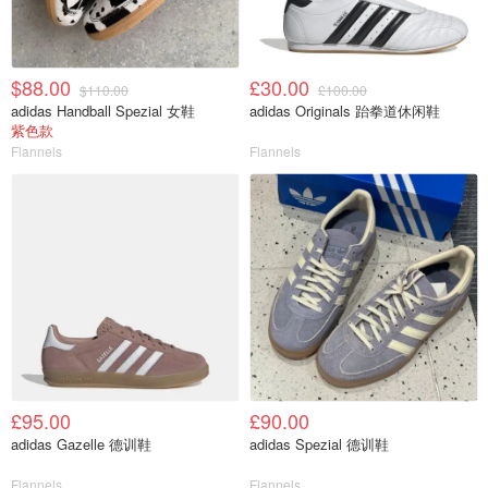
$88.00
£30.00
$110.00
£100.00
adidas Handball Spezial 女鞋
adidas Originals 跆拳道休闲鞋
紫色款
Flannels
Flannels
£95.00
£90.00
adidas Gazelle 德训鞋
adidas Spezial 德训鞋
Flannels
Flannels