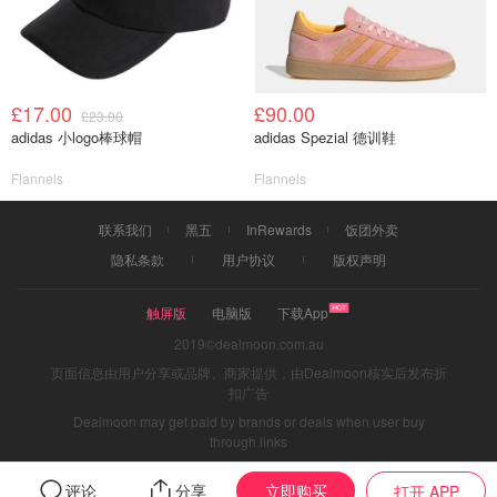
£17.00
£90.00
£23.00
adidas 小logo棒球帽
adidas Spezial 德训鞋
Flannels
Flannels
联系我们
黑五
InRewards
饭团外卖
隐私条款
用户协议
版权声明
触屏版
电脑版
下载App
2019©dealmoon.com.au
页面信息由用户分享或品牌、商家提供，由Dealmoon核实后发布折
扣广告
Dealmoon may get paid by brands or deals when user buy
through links
立即购买
评论
分享
打开 APP