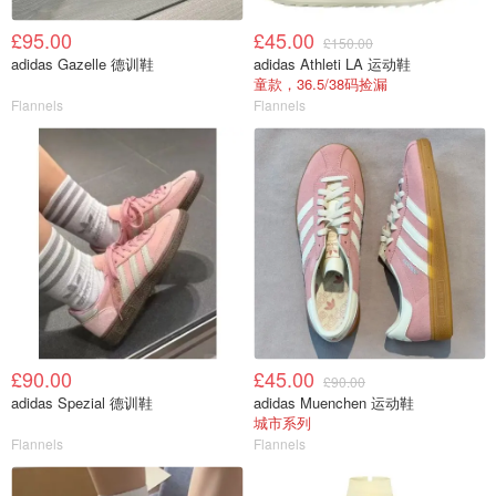
£95.00
£45.00
£150.00
adidas Gazelle 德训鞋
adidas Athleti LA 运动鞋
童款，36.5/38码捡漏
Flannels
Flannels
£90.00
£45.00
£90.00
adidas Spezial 德训鞋
adidas Muenchen 运动鞋
城市系列
Flannels
Flannels